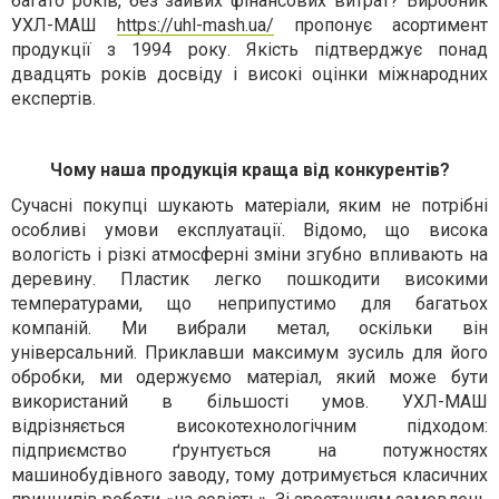
багато років, без зайвих фінансових витрат?
Виробник
УХЛ-МАШ
https://uhl-mash.ua/
пропонує асортимент
продукції з 1994 року. Якість підтверджує понад
двадцять років досвіду і високі оцінки міжнародних
експертів.
Чому наша продукція краща від конкурентів?
Сучасні покупці шукають матеріали, яким не потрібні
особливі умови експлуатації. Відомо, що висока
вологість і різкі атмосферні зміни згубно впливають на
деревину. Пластик легко пошкодити високими
температурами, що неприпустимо для багатьох
компаній. Ми вибрали метал, оскільки він
універсальний. Приклавши максимум зусиль для його
обробки, ми одержуємо матеріал, який може бути
використаний в більшості умов. УХЛ-МАШ
відрізняється високотехнологічним підходом:
підприємство ґрунтується на потужностях
машинобудівного заводу, тому дотримується класичних