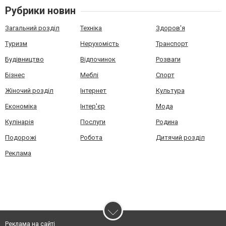
Рубрики новин
Загальний розділ
Техніка
Здоров'я
Туризм
Нерухомість
Транспорт
Будівництво
Відпочинок
Розваги
Бізнес
Меблі
Спорт
Жіночий розділ
Інтернет
Культура
Економіка
Інтер'єр
Мода
Кулінарія
Послуги
Родина
Подорожі
Робота
Дитячий розділ
Реклама
Реклама на сайті