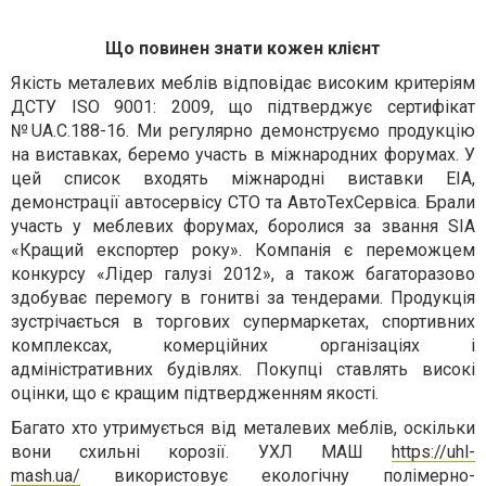
Що повинен знати кожен клієнт
Якість металевих меблів відповідає високим критеріям
ДСТУ ISO 9001: 2009, що підтверджує сертифікат
№UA.C.188-16. Ми регулярно демонструємо продукцію
на виставках, беремо участь в міжнародних форумах. У
цей список входять міжнародні виставки EIA,
демонстрації автосервісу СТО та АвтоТехСервіса. Брали
участь у меблевих форумах, боролися за звання SIA
«Кращий експортер року». Компанія є переможцем
конкурсу «Лідер галузі 2012», а також багаторазово
здобуває перемогу в гонитві за тендерами. Продукція
зустрічається в торгових супермаркетах, спортивних
комплексах, комерційних організаціях і
адміністративних будівлях. Покупці ставлять високі
оцінки, що є кращим підтвердженням якості.
Багато хто утримується від металевих меблів, оскільки
вони схильні корозії.
УХЛ МАШ
https://uhl-
mash.ua/
використовує екологічну полімерно-