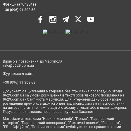
Франшиза "CitySites"
+38 (096) 91 303 68
Віримо в повернення до Маріуполя
info@0629.com.ua
Журналисты сайта
+38 (096) 91 303 68
Допускається цитування матеріалів без отримання попередньої згоди
0629.com.ua за умови розміщення в тексті обов'язкового посилання на
0629.com.ua - Сайт міста Маріуполя. Для інтернет-видань обов'язкове
розміщення прямого, відкритого для пошукових систем гіперпосилання
на цитовані статті не нижче другого абзацу в тексті або в якості джерела.
Порушення виняткових прав переслідується Законом.
Матеріали з плашками "Новини компаній", "Промо", "Партнерський
матеріал", "Партнерський спецпроєкт", "Політичні новини", "Пресреліз",
"PR", "Офіційно", "Політична реклама" публікуються на правах реклами.