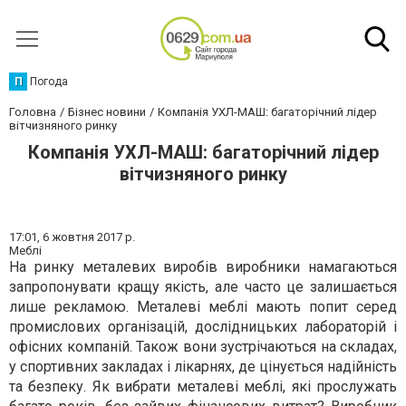
П
Погода
Головна
Бізнес новини
Компанія УХЛ-МАШ: багаторічний лідер
вітчизняного ринку
Компанія УХЛ-МАШ: багаторічний лідер
вітчизняного ринку
17:01,
6 жовтня 2017 р.
Меблі
На ринку металевих виробів виробники намагаються
запропонувати кращу якість, але часто це залишається
лише рекламою. Металеві меблі мають попит серед
промислових організацій, дослідницьких лабораторій і
офісних компаній. Також вони зустрічаються на складах,
у спортивних закладах і лікарнях, де цінується надійність
та безпеку. Як вибрати металеві меблі, які прослужать