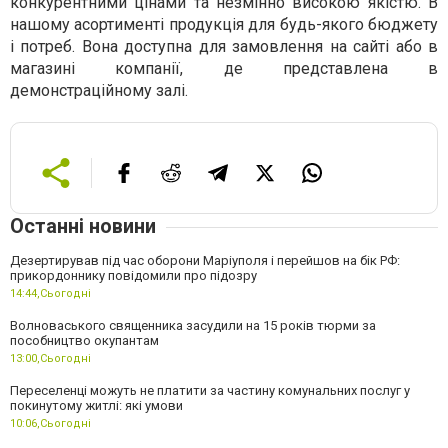
конкурентними цінами та незмінно високою якістю. В
нашому асортименті продукція для будь-якого бюджету
і потреб. Вона доступна для замовлення на сайті або в
магазині компанії, де представлена в
демонстраційному залі.
Останні новини
Дезертирував під час оборони Маріуполя і перейшов на бік РФ:
прикордоннику повідомили про підозру
14:44,
Сьогодні
Волноваського священника засудили на 15 років тюрми за
пособництво окупантам
13:00,
Сьогодні
Переселенці можуть не платити за частину комунальних послуг у
покинутому житлі: які умови
10:06,
Сьогодні