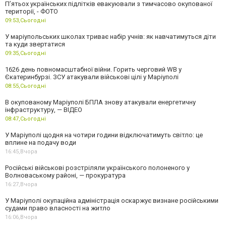
П’ятьох українських підлітків евакуювали з тимчасово окупованої
території, - ФОТО
09:53,
Сьогодні
У маріупольських школах триває набір учнів: як навчатимуться діти
та куди звертатися
09:35,
Сьогодні
1626 день повномасштабної війни. Горить черговий WB у
Єкатеринбурзі. ЗСУ атакували військові цілі у Маріуполі
08:55,
Сьогодні
В окупованому Маріуполі БПЛА знову атакували енергетичну
інфраструктуру, — ВІДЕО
08:47,
Сьогодні
У Маріуполі щодня на чотири години відключатимуть світло: це
вплине на подачу води
16:45,
Вчора
Російські військові розстріляли українського полоненого у
Волноваському районі, — прокуратура
16:27,
Вчора
У Маріуполі окупаційна адміністрація оскаржує визнане російськими
судами право власності на житло
16:06,
Вчора