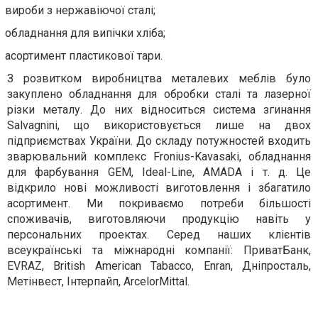
вироби з нержавіючої сталі;
обладнання для випічки хліба;
асортимент пластикової тари.
З розвитком виробництва металевих меблів було
закуплено обладнання для обробки сталі та лазерної
різки металу. До них відноситься система згинання
Salvagnini, що використовується лише на двох
підприємствах України. До складу потужностей входить
зварювальний комплекс Fronius-Kavasaki, обладнання
для фарбування GEM, Ideal-Line, АMADA і т. д. Це
відкрило нові можливості виготовлення і збагатило
асортимент. Ми покриваємо потреби більшості
споживачів, виготовляючи продукцію навіть у
персональних проектах. Серед наших клієнтів
всеукраїнські та міжнародні компанії: ПриватБанк,
EVRAZ, British American Tabacco, Enran, Дніпросталь,
Метінвест, Інтерпайп, ArcelorMittal.