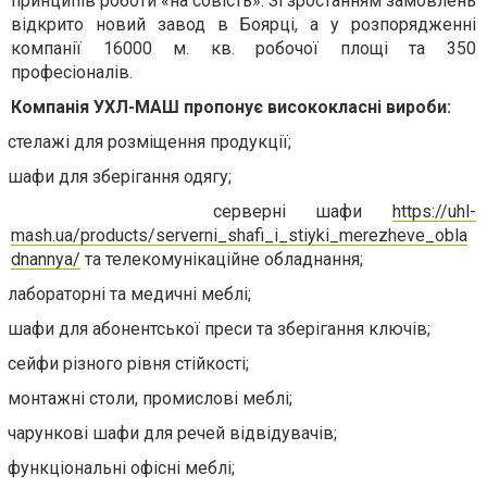
принципів роботи «на совість». Зі зростанням замовлень
відкрито новий завод в Боярці, а у розпорядженні
компанії 16000 м. кв. робочої площі та 350
професіоналів.
Компанія УХЛ-МАШ пропонує висококласні вироби:
стелажі для розміщення продукції;
шафи для зберігання одягу;
серверні шафи
https://uhl-
mash.ua/products/serverni_shafi_i_stiyki_merezheve_obla
dnannya/
та телекомунікаційне обладнання;
лабораторні та медичні меблі;
шафи для абонентської преси та зберігання ключів;
сейфи різного рівня стійкості;
монтажні столи, промислові меблі;
чарункові шафи для речей відвідувачів;
функціональні офісні меблі;