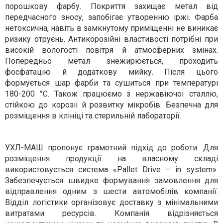
порошкову фарбу. Покриття захищає метал від
передчасного зносу, запобігає утворенню іржі. Фарба
нетоксична, навіть в замкнутому приміщенні не виникає
ризику отруєнь. Антикорозійні властивості потрібні при
високій вологості повітря й атмосферних змінах.
Попередньо метал знежирюється, проходить
фосфатацію й додаткову мийку. Після цього
формується шар фарби та сушиться при температурі
180-200 °C. Також працюємо з нержавіючої сталлю,
стійкою до корозії й розвитку мікробів. Безпечна для
розміщення в клініці та стерильній лабораторії.
УХЛ-МАШ пропонує грамотний підхід до роботи. Для
розміщення продукції на власному складі
використовується система «Pallet Drive – in system».
Забезпечується швидке формування замовлення для
відправлення одним з шести автомобілів компанії.
Відділ логістики організовує доставку з мінімальними
витратами ресурсів. Компанія відрізняється