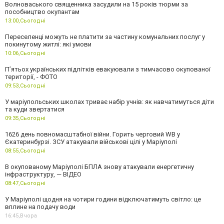
Волноваського священника засудили на 15 років тюрми за
пособництво окупантам
13:00,
Сьогодні
Переселенці можуть не платити за частину комунальних послуг у
покинутому житлі: які умови
10:06,
Сьогодні
П’ятьох українських підлітків евакуювали з тимчасово окупованої
території, - ФОТО
09:53,
Сьогодні
У маріупольських школах триває набір учнів: як навчатимуться діти
та куди звертатися
09:35,
Сьогодні
1626 день повномасштабної війни. Горить черговий WB у
Єкатеринбурзі. ЗСУ атакували військові цілі у Маріуполі
08:55,
Сьогодні
В окупованому Маріуполі БПЛА знову атакували енергетичну
інфраструктуру, — ВІДЕО
08:47,
Сьогодні
У Маріуполі щодня на чотири години відключатимуть світло: це
вплине на подачу води
16:45,
Вчора