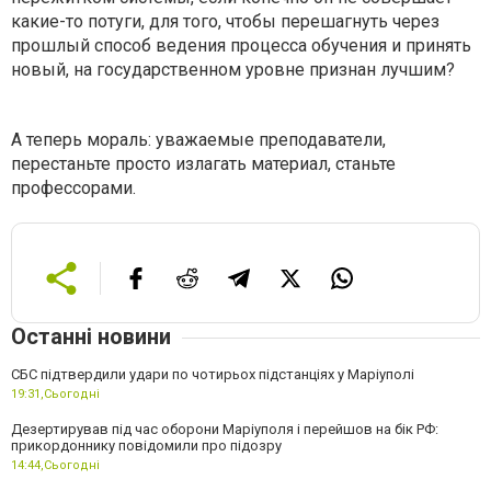
какие-то потуги, для того, чтобы перешагнуть через
прошлый способ ведения процесса обучения и принять
новый, на государственном уровне признан лучшим?
А теперь мораль: уважаемые преподаватели,
перестаньте просто излагать материал, станьте
профессорами.
Останні новини
СБС підтвердили удари по чотирьох підстанціях у Маріуполі
19:31,
Сьогодні
Дезертирував під час оборони Маріуполя і перейшов на бік РФ:
прикордоннику повідомили про підозру
14:44,
Сьогодні