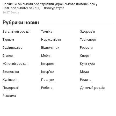
Російські військові розстріляли українського полоненого у
Волноваському районі, — прокуратура
16:27,
Вчора
Рубрики новин
Загальний розділ
Техніка
Здоров'я
Туризм
Нерухомість
Транспорт
Будівництво
Відпочинок
Розваги
Бізнес
Меблі
Спорт
Жіночий розділ
Інтернет
Культура
Економіка
Інтер'єр
Мода
Кулінарія
Послуги
Родина
Подорожі
Робота
Дитячий розділ
Реклама