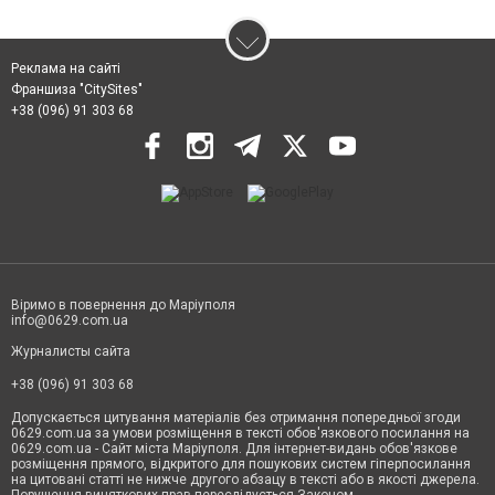
Реклама на сайті
Франшиза "CitySites"
+38 (096) 91 303 68
Віримо в повернення до Маріуполя
info@0629.com.ua
Журналисты сайта
+38 (096) 91 303 68
Допускається цитування матеріалів без отримання попередньої згоди
0629.com.ua за умови розміщення в тексті обов'язкового посилання на
0629.com.ua - Сайт міста Маріуполя. Для інтернет-видань обов'язкове
розміщення прямого, відкритого для пошукових систем гіперпосилання
на цитовані статті не нижче другого абзацу в тексті або в якості джерела.