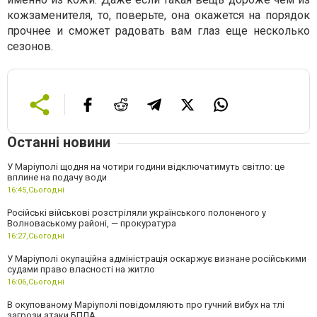
кожзаменителя, то, поверьте, она окажется на порядок
прочнее и сможет радовать вам глаз еще несколько
сезонов.
Останні новини
У Маріуполі щодня на чотири години відключатимуть світло: це
вплине на подачу води
16:45,
Сьогодні
Російські військові розстріляли українського полоненого у
Волноваському районі, — прокуратура
16:27,
Сьогодні
У Маріуполі окупаційна адміністрація оскаржує визнане російськими
судами право власності на житло
16:06,
Сьогодні
В окупованому Маріуполі повідомляють про гучний вибух на тлі
загрози атаки БПЛА