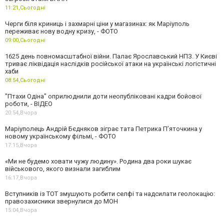
11:21,
Сьогодні
Черги біля криниць і захмарні ціни у магазинах: як Маріуполь
переживає нову водну кризу, - ФОТО
09:00,
Сьогодні
1625 день повномасштабної війни. Палає Ярославський НПЗ. У Києві
триває ліквідація наслідків російської атаки на українські логістичні
хаби
08:54,
Сьогодні
"Птахи Одіна" оприлюднили доти неопубліковані кадри бойової
роботи, - ВІДЕО
20:54,
Вчора
Маріуполець Андрій Бєдняков зіграє тата Петрика П’яточкина у
новому українському фільмі, - ФОТО
17:15,
Вчора
«Ми не будемо ховати чужу людину». Родина два роки шукає
військового, якого визнали загиблим
16:17,
Вчора
Вступників із ТОТ змушують робити селфі та надсилати геолокацію:
правозахисники звернулися до МОН
15:04,
Вчора