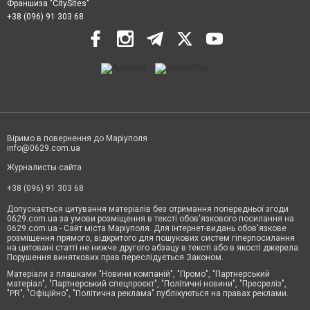
Франшиза "CitySites"
+38 (096) 91 303 68
Віримо в повернення до Маріуполя
info@0629.com.ua
Журналисты сайта
+38 (096) 91 303 68
Допускається цитування матеріалів без отримання попередньої згоди
0629.com.ua за умови розміщення в тексті обов'язкового посилання на
0629.com.ua - Сайт міста Маріуполя. Для інтернет-видань обов'язкове
розміщення прямого, відкритого для пошукових систем гіперпосилання
на цитовані статті не нижче другого абзацу в тексті або в якості джерела.
Порушення виняткових прав переслідується Законом.
Матеріали з плашками "Новини компаній", "Промо", "Партнерський
матеріал", "Партнерський спецпроєкт", "Політичні новини", "Пресреліз",
"PR", "Офіційно", "Політична реклама" публікуються на правах реклами.