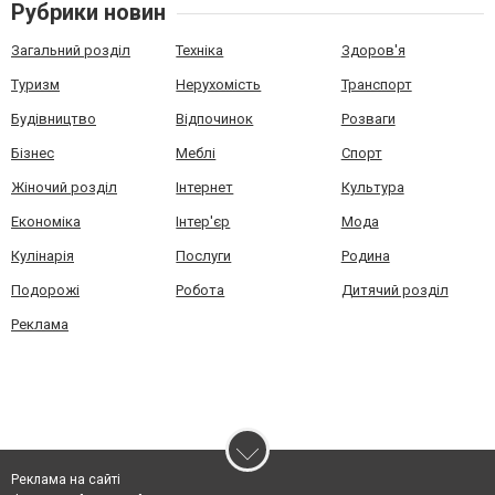
Рубрики новин
Загальний розділ
Техніка
Здоров'я
Туризм
Нерухомість
Транспорт
Будівництво
Відпочинок
Розваги
Бізнес
Меблі
Спорт
Жіночий розділ
Інтернет
Культура
Економіка
Інтер'єр
Мода
Кулінарія
Послуги
Родина
Подорожі
Робота
Дитячий розділ
Реклама
Реклама на сайті