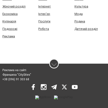
Жіночий розділ
Інтернет
Культура
Економіка
Інтер'єр
Мода
Кулінарія
Послуги
Родина
Подорожі
Робота
Дитячий розділ
Реклама
Реклама на сайті
Франшиза "CitySites"
+38 (096) 91 303 68