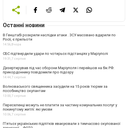
Останні новини
В Генштабі розкрили наслідки атаки . ЗСУ масовано вдарили по
Росії, є прильоти
14:56,
Вчора
СБС підтвердили удари по чотирьох підстанціях у Маріуполі
19:31,
7 серпня
Дезертирував під час оборони Маріуполя і перейшов на бік РФ:
прикордоннику повідомили про підозру
14:44,
7 серпня
Волноваського священника засудили на 15 років тюрми за
пособництво окупантам
13:00,
7 серпня
Переселенці можуть не платити за частину комунальних послуг у
покинутому житлі: які умови
10:06,
7 серпня
П’ятьох українських підлітків евакуювали з тимчасово окупованої
території, - ФОТО