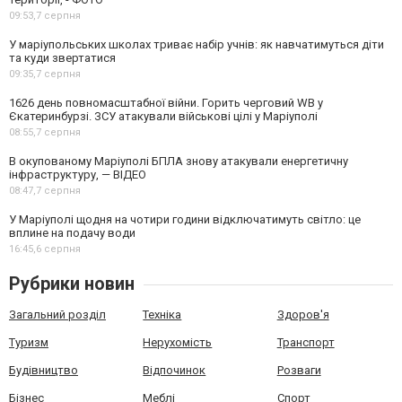
09:53,
7 серпня
У маріупольських школах триває набір учнів: як навчатимуться діти
та куди звертатися
09:35,
7 серпня
1626 день повномасштабної війни. Горить черговий WB у
Єкатеринбурзі. ЗСУ атакували військові цілі у Маріуполі
08:55,
7 серпня
В окупованому Маріуполі БПЛА знову атакували енергетичну
інфраструктуру, — ВІДЕО
08:47,
7 серпня
У Маріуполі щодня на чотири години відключатимуть світло: це
вплине на подачу води
16:45,
6 серпня
Рубрики новин
Загальний розділ
Техніка
Здоров'я
Туризм
Нерухомість
Транспорт
Будівництво
Відпочинок
Розваги
Бізнес
Меблі
Спорт