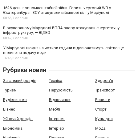
1626 день повномасштабної війни. Горить черговий WB у
Єкатеринбурзі. ЗСУ атакували військові цілі у Маріуполі
08:55,
7 серпня
В окупованому Маріуполі БПЛА знову атакували енергетичну
інфраструктуру, — ВІДЕО
08:47,
7 серпня
У Маріуполі щодня на чотири години відключатимуть світло: це
вплине на подачу води
16:45,
6 серпня
Рубрики новин
Загальний розділ
Техніка
Здоров'я
Туризм
Нерухомість
Транспорт
Будівництво
Відпочинок
Розваги
Бізнес
Меблі
Спорт
Жіночий розділ
Інтернет
Культура
Економіка
Інтер'єр
Мода
Кулінарія
Послуги
Родина