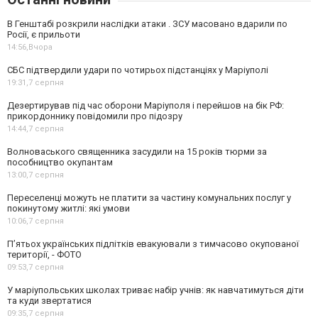
В Генштабі розкрили наслідки атаки . ЗСУ масовано вдарили по
Росії, є прильоти
14:56,
Вчора
СБС підтвердили удари по чотирьох підстанціях у Маріуполі
19:31,
7 серпня
Дезертирував під час оборони Маріуполя і перейшов на бік РФ:
прикордоннику повідомили про підозру
14:44,
7 серпня
Волноваського священника засудили на 15 років тюрми за
пособництво окупантам
13:00,
7 серпня
Переселенці можуть не платити за частину комунальних послуг у
покинутому житлі: які умови
10:06,
7 серпня
П’ятьох українських підлітків евакуювали з тимчасово окупованої
території, - ФОТО
09:53,
7 серпня
У маріупольських школах триває набір учнів: як навчатимуться діти
та куди звертатися
09:35,
7 серпня