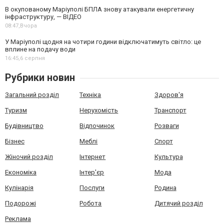
В окупованому Маріуполі БПЛА знову атакували енергетичну
інфраструктуру, — ВІДЕО
08:47,
Вчора
У Маріуполі щодня на чотири години відключатимуть світло: це
вплине на подачу води
16:45,
6 серпня
Рубрики новин
Загальний розділ
Техніка
Здоров'я
Туризм
Нерухомість
Транспорт
Будівництво
Відпочинок
Розваги
Бізнес
Меблі
Спорт
Жіночий розділ
Інтернет
Культура
Економіка
Інтер'єр
Мода
Кулінарія
Послуги
Родина
Подорожі
Робота
Дитячий розділ
Реклама