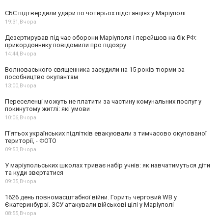
СБС підтвердили удари по чотирьох підстанціях у Маріуполі
19:31,
Вчора
Дезертирував під час оборони Маріуполя і перейшов на бік РФ:
прикордоннику повідомили про підозру
14:44,
Вчора
Волноваського священника засудили на 15 років тюрми за
пособництво окупантам
13:00,
Вчора
Переселенці можуть не платити за частину комунальних послуг у
покинутому житлі: які умови
10:06,
Вчора
П’ятьох українських підлітків евакуювали з тимчасово окупованої
території, - ФОТО
09:53,
Вчора
У маріупольських школах триває набір учнів: як навчатимуться діти
та куди звертатися
09:35,
Вчора
1626 день повномасштабної війни. Горить черговий WB у
Єкатеринбурзі. ЗСУ атакували військові цілі у Маріуполі
08:55,
Вчора