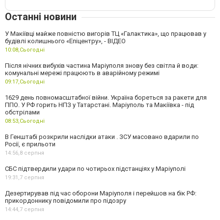
Останні новини
У Макіївці майже повністю вигорів ТЦ «Галактика», що працював у
будівлі колишнього «Епіцентру», - ВІДЕО
10:08,
Сьогодні
Після нічних вибухів частина Маріуполя знову без світла й води:
комунальні мережі працюють в аварійному режимі
09:17,
Сьогодні
1629 день повномасштабної війни. Україна бореться за ракети для
ППО. У РФ горить НПЗ у Татарстані. Маріуполь та Макіївка - під
обстрілами
08:53,
Сьогодні
В Генштабі розкрили наслідки атаки . ЗСУ масовано вдарили по
Росії, є прильоти
14:56,
8 серпня
СБС підтвердили удари по чотирьох підстанціях у Маріуполі
19:31,
7 серпня
Дезертирував під час оборони Маріуполя і перейшов на бік РФ:
прикордоннику повідомили про підозру
14:44,
7 серпня