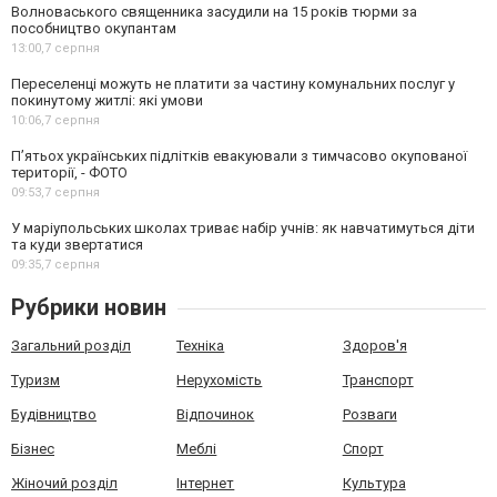
Волноваського священника засудили на 15 років тюрми за
пособництво окупантам
13:00,
7 серпня
Переселенці можуть не платити за частину комунальних послуг у
покинутому житлі: які умови
10:06,
7 серпня
П’ятьох українських підлітків евакуювали з тимчасово окупованої
території, - ФОТО
09:53,
7 серпня
У маріупольських школах триває набір учнів: як навчатимуться діти
та куди звертатися
09:35,
7 серпня
Рубрики новин
Загальний розділ
Техніка
Здоров'я
Туризм
Нерухомість
Транспорт
Будівництво
Відпочинок
Розваги
Бізнес
Меблі
Спорт
Жіночий розділ
Інтернет
Культура