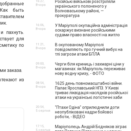
16:27,
Російські військові розстріляли
одобранные
Вчора
українського полоненого у
«Как быть
Волноваському районі, —
прокуратура
ставителем
ик.
16:06,
У Маріуполі окупаційна адміністрація
Вчора
оскаржує визнане російськими
 пахнуть.
судами право власності на житло
ствует для
сметику по
11:21,
В окупованому Маріуполі
Вчора
повідомляють про гучний вибух на
тлі загрози атаки БПЛА
09:00,
Черги біля криниць і захмарні ціни у
Вчора
магазинах: як Маріуполь переживає
ми заказа.
нову водну кризу, - ФОТО
ытекают из
08:54,
1625 день повномасштабної війни.
Вчора
Палає Ярославський НПЗ. У Києві
триває ліквідація наслідків російської
атаки на українські логістичні хаби
20:54,
"Птахи Одіна" оприлюднили доти
5 серпня
неопубліковані кадри бойової
роботи, - ВІДЕО
17:15,
Маріуполець Андрій Бєдняков зіграє
5 серпня