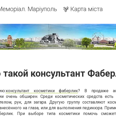
Меморіал. Маріуполь
Карта міста
 такой консультант Фабе
ию:
консультант косметики фаберлик
? В продаже ас
ии очень обширен. Среди косметических средств есть 
елом, рук, для загара. Другую группу составляют кос
анесённого на глаза, или для выполнения педикюра. Прим
аберлик. При выборе типа косметики помочь сможе