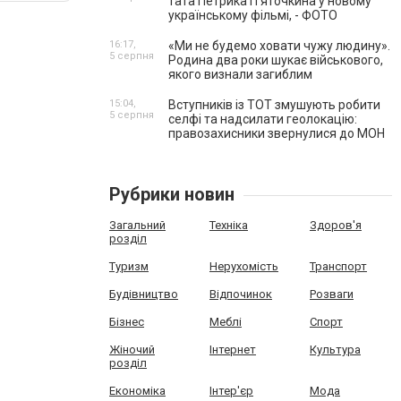
тата Петрика П’яточкина у новому
українському фільмі, - ФОТО
16:17,
«Ми не будемо ховати чужу людину».
5 серпня
Родина два роки шукає військового,
якого визнали загиблим
15:04,
Вступників із ТОТ змушують робити
5 серпня
селфі та надсилати геолокацію:
правозахисники звернулися до МОН
Рубрики новин
Загальний
Техніка
Здоров'я
розділ
Туризм
Нерухомість
Транспорт
Будівництво
Відпочинок
Розваги
Бізнес
Меблі
Спорт
Жіночий
Інтернет
Культура
розділ
Економіка
Інтер'єр
Мода