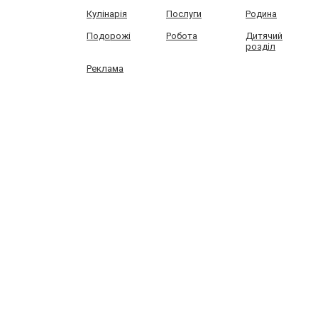
Кулінарія
Послуги
Родина
Подорожі
Робота
Дитячий
розділ
Реклама