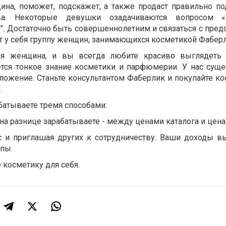
щина, поможет, подскажет, а также продаст правильно п
тва. Некоторые девушки озадачиваются вопросом 
”. Достаточно быть совершеннолетним и связаться с пред
т у себя группу женщин, занимающихся косметикой Фаберл
я женщина, и вы всегда любите красиво выглядеть и
ется тонкое знание косметики и парфюмерии. У нас суще
ложение. Станьте консультантом Фаберлик и покупайте ко
.
батываете тремя способами:
 на разнице зарабатываете - между ценами каталога и цена
с и приглашая других к сотрудничеству. Ваши доходы в
ппы.
 косметику для себя.