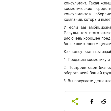
консультант. Такая жен
косметические средс
консультантом Фаберлик
компании, который имее
И если вы амбициозна
Результатом этого явля
Вас очень хорошее пред
более сниженным ценам
Как консультант вы зара
1. Продавая косметику и
2. Построив свой бизне
оборота всей Вашей гру
3. Вы покупаете дешевле