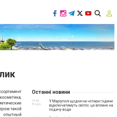
рлик
Останні новини
сортимент
косметика,
16:45,
У Маріуполі щодня на чотири години
метические
Вчора
відключатимуть світло: це вплине на
ером такой
подачу води
т опытный