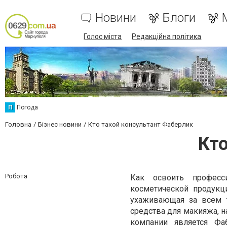
Новини
Блоги
Голос міста
Редакційна політика
П
Погода
Головна
Бізнес новини
Кто такой консультант Фаберлик
Кто
Робота
Как освоить професс
косметической продукц
ухаживающая за всем т
средства для макияжа, н
компании является Ф