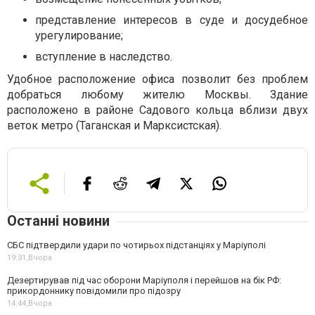
представление интересов в суде и досудебное
урегулирование;
вступление в наследство.
Удобное расположение офиса позволит без проблем
добраться любому жителю Москвы. Здание
расположено в районе Садового кольца вблизи двух
веток метро (Таганская и Марксистская).
Останні новини
СБС підтвердили удари по чотирьох підстанціях у Маріуполі
19:31,
Вчора
Дезертирував під час оборони Маріуполя і перейшов на бік РФ:
прикордоннику повідомили про підозру
14:44,
Вчора