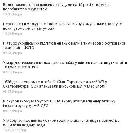
Волноваського священника засудили на 15 років тюрми за
пособництво окупантам
13:00,
Вчора
Переселенці можуть не платити за частину комунальних послуг у
покинутому житлі: які умови
10:06,
Вчора
П’ятьох українських підлітків евакуювали з тимчасово окупованої
території, - ФОТО
09:53,
Вчора
У маріупольських школах триває набір учнів: як навчатимуться діти
та куди звертатися
09:35,
Вчора
1626 день повномасштабної війни. Горить черговий WB у
Єкатеринбурзі. ЗСУ атакували військові цілі у Маріуполі
08:55,
Вчора
В окупованому Маріуполі БПЛА знову атакували енергетичну
інфраструктуру, — ВІДЕО
08:47,
Вчора
У Маріуполі щодня на чотири години відключатимуть світло: це
вплине на подачу води
16:45,
6 серпня