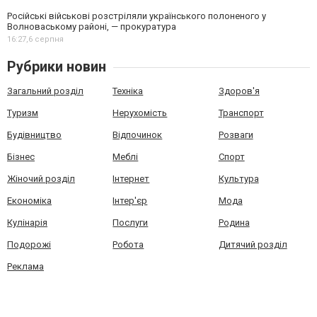
Російські військові розстріляли українського полоненого у
Волноваському районі, — прокуратура
16:27,
6 серпня
Рубрики новин
Загальний розділ
Техніка
Здоров'я
Туризм
Нерухомість
Транспорт
Будівництво
Відпочинок
Розваги
Бізнес
Меблі
Спорт
Жіночий розділ
Інтернет
Культура
Економіка
Інтер'єр
Мода
Кулінарія
Послуги
Родина
Подорожі
Робота
Дитячий розділ
Реклама