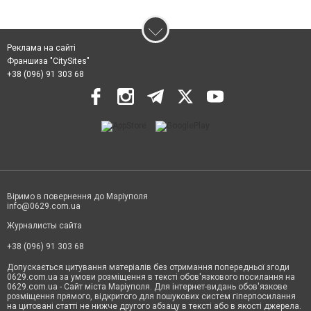
Реклама на сайті
Франшиза "CitySites"
+38 (096) 91 303 68
Віримо в повернення до Маріуполя
info@0629.com.ua
Журналисты сайта
+38 (096) 91 303 68
Допускається цитування матеріалів без отримання попередньої згоди
0629.com.ua за умови розміщення в тексті обов'язкового посилання на
0629.com.ua - Сайт міста Маріуполя. Для інтернет-видань обов'язкове
розміщення прямого, відкритого для пошукових систем гіперпосилання
на цитовані статті не нижче другого абзацу в тексті або в якості джерела.