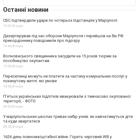
Останні новини
СБС підтвердили удари по чотирьох підстанціях у Маріуполі
19:31,
Вчора
Дезертирував під час оборони Маріуполя і перейшов на бік РФ:
прикордоннику повідомили про підозру
14:44,
Вчора
Волноваського священника засудили на 15 років тюрми за
пособництво окупантам
13:00,
Вчора
Переселенці можуть не платити за частину комунальних послуг у
покинутому житлі: які умови
10:06,
Вчора
П’ятьох українських підлітків евакуювали з тимчасово окупованої
території, - ФОТО
09:53,
Вчора
У маріупольських школах триває набір учнів: як навчатимуться діти
та куди звертатися
09:35,
Вчора
1626 день повномасштабної війни. Горить черговий WB у