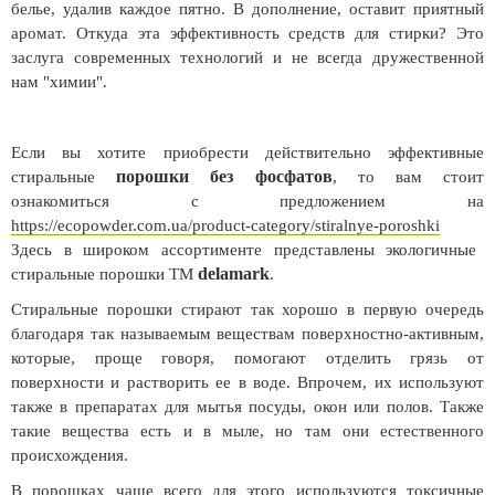
белье, удалив каждое пятно. В дополнение, оставит приятный
аромат. Откуда эта эффективность средств для стирки? Это
заслуга современных технологий и не всегда дружественной
нам "химии".
Если вы хотите приобрести действительно эффективные
порошки без фосфатов
стиральные
, то вам стоит
ознакомиться с предложением на
https://ecopowder.com.ua/product-category/stiralnye-poroshki
Здесь в широком ассортименте представлены экологичные
delamark
стиральные порошки ТМ
.
Стиральные порошки стирают так хорошо в первую очередь
благодаря так называемым веществам поверхностно-активным,
которые, проще говоря, помогают отделить грязь от
поверхности и растворить ее в воде. Впрочем, их используют
также в препаратах для мытья посуды, окон или полов. Также
такие вещества есть и в мыле, но там они естественного
происхождения.
В порошках чаще всего для этого используются токсичные