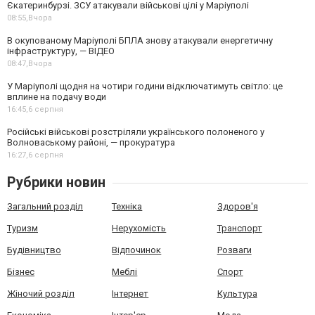
Єкатеринбурзі. ЗСУ атакували військові цілі у Маріуполі
08:55,
Вчора
В окупованому Маріуполі БПЛА знову атакували енергетичну
інфраструктуру, — ВІДЕО
08:47,
Вчора
У Маріуполі щодня на чотири години відключатимуть світло: це
вплине на подачу води
16:45,
6 серпня
Російські військові розстріляли українського полоненого у
Волноваському районі, — прокуратура
16:27,
6 серпня
Рубрики новин
Загальний розділ
Техніка
Здоров'я
Туризм
Нерухомість
Транспорт
Будівництво
Відпочинок
Розваги
Бізнес
Меблі
Спорт
Жіночий розділ
Інтернет
Культура