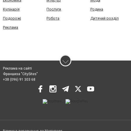
Економіка
Інтер'єр
Мода
Кулінарія
Послуги
Родина
Подорожі
Робота
Дитячий розділ
Реклама
Реклама на сайті
Франшиза "CitySites"
+38 (096) 91 303 68