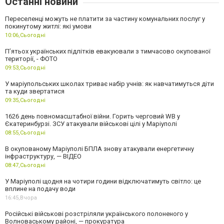
Останні новини
Переселенці можуть не платити за частину комунальних послуг у
покинутому житлі: які умови
10:06,
Сьогодні
П’ятьох українських підлітків евакуювали з тимчасово окупованої
території, - ФОТО
09:53,
Сьогодні
У маріупольських школах триває набір учнів: як навчатимуться діти
та куди звертатися
09:35,
Сьогодні
1626 день повномасштабної війни. Горить черговий WB у
Єкатеринбурзі. ЗСУ атакували військові цілі у Маріуполі
08:55,
Сьогодні
В окупованому Маріуполі БПЛА знову атакували енергетичну
інфраструктуру, — ВІДЕО
08:47,
Сьогодні
У Маріуполі щодня на чотири години відключатимуть світло: це
вплине на подачу води
16:45,
Вчора
Російські військові розстріляли українського полоненого у
Волноваському районі, — прокуратура