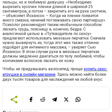
пальцы, но и любимую девушку. «Необходимо
вырезать кусочек пленки длиной и шириной 25
сантиметров, а потом – закрепить его на руке скотчем,
– объясняет Йохансон. – Когда на пленке появится
много смазки, начинай поглаживать свою партнершу».
Психолог рекомендует таким необычным способом
ласкать грудь, поясницу и, конечно, бедра. С
аналогичной целью в «Путеводителе по сексу»
предлагают использовать меховые перчатки. Сначала
нужно вывернуть их, тогда этот мех также отлично
подойдет для интимного массажа, – уверяет Сью
Йохансон. В этом случае руки в меховых перчатках
должны медленно двигаться по телу любимой, чтобы
кончиками волосков ласкать ее кожу.
Чтобы не придумывать велосипед, проще
купить секс-
игрушки в онлайн-магазине
. Здесь можно найти более
двух тысяч товаров для наслаждения на любой вкус.