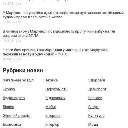
16:27,
Вчора
У Маріуполі окупаційна адміністрація оскаржує визнане російськими
судами право власності на житло
16:06,
Вчора
В окупованому Маріуполі повідомляють про гучний вибух на тлі
загрози атаки БПЛА
11:21,
Вчора
Черги біля криниць і захмарні ціни у магазинах: як Маріуполь
переживає нову водну кризу, - ФОТО
09:00,
Вчора
Рубрики новин
Загальний розділ
Техніка
Здоров'я
Туризм
Нерухомість
Транспорт
Будівництво
Відпочинок
Розваги
Бізнес
Меблі
Спорт
Жіночий розділ
Інтернет
Культура
Економіка
Інтер'єр
Мода