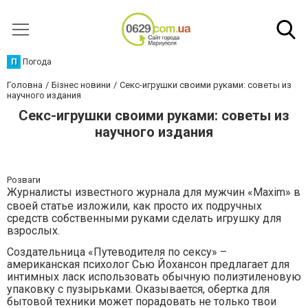
П
Погода
Головна
Бізнес новини
Секс-игрушки своими руками: советы из
научного издания
Секс-игрушки своими руками: советы из
научного издания
Розваги
Журналисты известного журнала для мужчин «
Maxim
» в
своей статье изложили, как просто их подручных
средств собственными руками сделать игрушку для
взрослых.
Создательница «Путеводителя по сексу» –
американская психолог Сью Йохансон предлагает для
интимных ласк использовать обычную полиэтиленовую
упаковку с пузырьками. Оказывается, обертка для
бытовой техники может порадовать не только твои