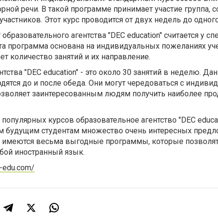
рной речи. В такой программе принимает участие группа, 
частников. Этот курс проводится от двух недель до одного
образовательного агентства "DEC education" считается у с
а программа основана на индивидуальных пожеланиях уче
т количество занятий и их направление.
тства "DEC education" - это около 30 занятий в неделю. Да
одятся до и после обеда. Они могут чередоваться с индив
позволяет заинтересованным людям получить наиболее пр
опулярных курсов образовательное агентство "DEC educat
м будущим студентам множество очень интересных предл
 имеются весьма выгодные программы, которые позволя
бой иностранный язык.
c-edu.com/