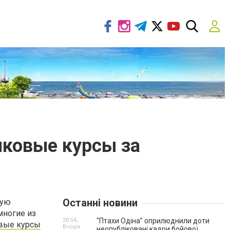
ыковые курсы за
Останні новини
вую
многие из
20:54,
"Птахи Одіна" оприлюднили доти
вые курсы
Вчора
неопубліковані кадри бойової