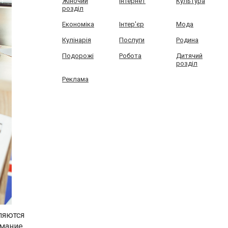
Жіночий
Інтернет
Культура
розділ
Економіка
Інтер'єр
Мода
Кулінарія
Послуги
Родина
Подорожі
Робота
Дитячий
розділ
Реклама
ляются
имание