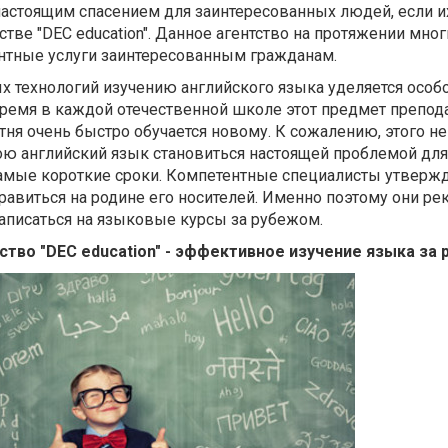
настоящим спасением для заинтересованных людей, если и
тве "DEC education". Данное агентство на протяжении мног
нтные услуги заинтересованным гражданам.
х технологий изучению английского языка уделяется особ
время в каждой отечественной школе этот предмет препод
тня очень быстро обучается новому. К сожалению, этого 
ою английский язык становиться настоящей проблемой для 
самые короткие сроки. Компетентные специалисты утвержд
равиться на родине его носителей. Именно поэтому они р
аписаться на языковые курсы за рубежом.
ство "DEC education" - эффективное изучение языка за