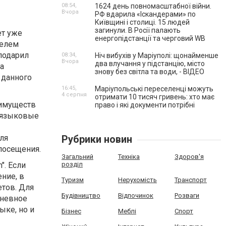
08:54,
1624 день повномасштабної війни.
Вчора
РФ вдарила «Іскандерами» по
Київщині і столиці. 15 людей
загинули. В Росії палають
т уже
енергопідстанції та черговий WB
телем
подарил
08:34,
Ніч вибухів у Маріуполі: щонайменше
Вчора
два влучання у підстанцію, місто
та
знову без світла та води, - ВІДЕО
 данного
16:45,
Маріупольські переселенці можуть
4 серпня
отримати 10 тисяч гривень: хто має
еимуществ
право і які документи потрібні
е языковые
ля
Рубрики новин
посещения.
Загальний
Техніка
Здоров'я
". Если
розділ
ние, в
Туризм
Нерухомість
Транспорт
етов. Для
Будівництво
Відпочинок
Розваги
дневное
ыке, но и
Бізнес
Меблі
Спорт