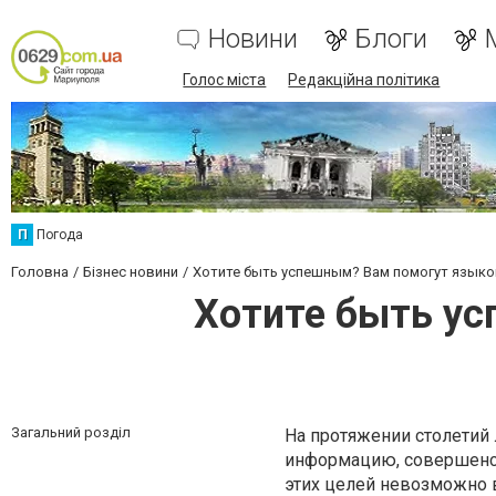
Новини
Блоги
Голос міста
Редакційна політика
П
Погода
Головна
Бізнес новини
Хотите быть успешным? Вам помогут языко
Хотите быть ус
Загальний розділ
На протяжении столетий 
информацию, совершенств
этих целей невозможно 