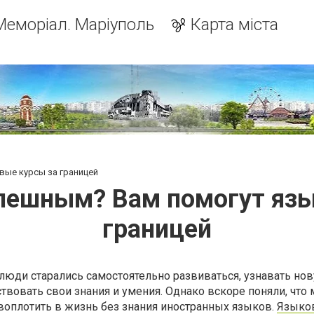
Меморіал. Маріуполь
Карта міста
вые курсы за границей
пешным? Вам помогут яз
границей
люди старались самостоятельно развиваться, узнавать но
овать свои знания и умения. Однако вскоре поняли, что 
воплотить в жизнь без знания иностранных языков.
Языко