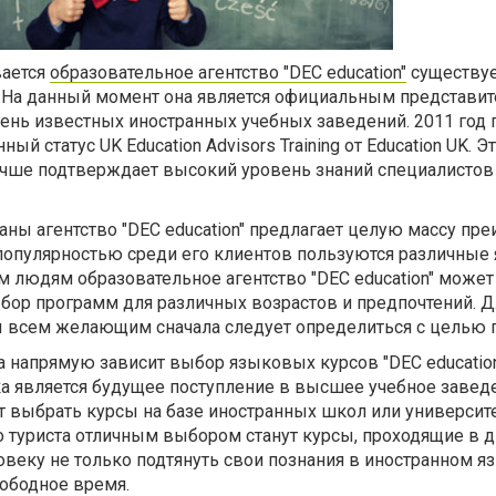
вается
образовательное агентство "DEC education"
существуе
. На данный момент она является официальным представи
ень известных иностранных учебных заведений. 2011 год 
ый статус UK Education Advisors Training от Education UK. Э
учше подтверждает высокий уровень знаний специалистов
ны агентство "DEC education" предлагает целую массу пр
 популярностью среди его клиентов пользуются различны
 людям образовательное агентство "DEC education" может
ор программ для различных возрастов и предпочтений. Д
сы всем желающим сначала следует определиться с целью 
 напрямую зависит выбор языковых курсов "DEC education
а является будущее поступление в высшее учебное заведе
т выбрать курсы на базе иностранных школ или университ
о туриста отличным выбором станут курсы, проходящие в 
овеку не только подтянуть свои познания в иностранном яз
вободное время.