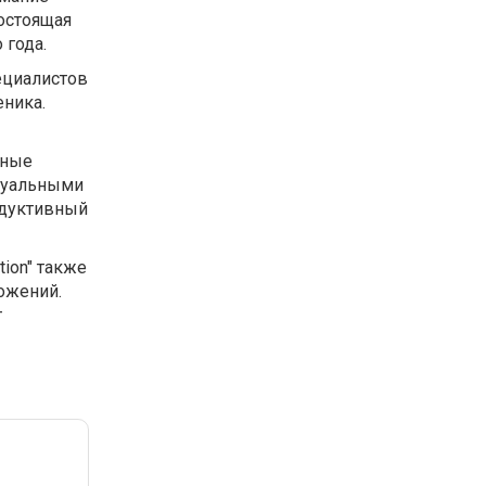
состоящая
 года.
пециалистов
ника.
нные
идуальными
одуктивный
ion" также
ожений.
т