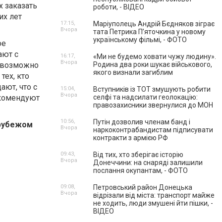
х заказать
роботи, - ВІДЕО
их лет
17:15,
Маріуполець Андрій Бєдняков зіграє
Вчора
тата Петрика П’яточкина у новому
українському фільмі, - ФОТО
ое
ают с
16:17,
«Ми не будемо ховати чужу людину».
Вчора
невозможно
Родина два роки шукає військового,
якого визнали загиблим
тех, кто
ают, что с
15:04,
Вступників із ТОТ змушують робити
Вчора
екомендуют
селфі та надсилати геолокацію:
правозахисники звернулися до МОН
10:56,
Путін дозволив членам банд і
 рубежом
Вчора
наркоконтрабандистам підписувати
контракти з армією РФ
09:43,
Від тих, хто зберігає історію
Вчора
Донеччини: на снаряді залишили
послання окупантам, - ФОТО
09:08,
Петровський район Донецька
Вчора
відрізали від міста: транспорт майже
не ходить, люди змушені йти пішки, -
ВІДЕО