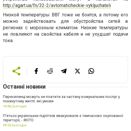
http://agart.ua/fn/32-2/avtomaticheckie-vykljuchateli
Низкой температуры ВВГ тоже не боится, а потому его
можно задействовать для обустройства сетей в
регионах с морозным климатом. Низкие температуры
не повлияют на свойства кабеля и не ухудшат подачи
тока.
Останні новини
Переселенці можуть не платити за частину комунальних послуг у
покинутому житлі: які умови
10:06,
Сьогодні
П’ятьох українських підлітків евакуювали з тимчасово окупованої
території, - ФОТО
09:53,
Сьогодні