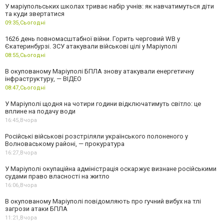
У маріупольських школах триває набір учнів: як навчатимуться діти
та куди звертатися
09:35,
Сьогодні
1626 день повномасштабної війни. Горить черговий WB у
Єкатеринбурзі. ЗСУ атакували військові цілі у Маріуполі
08:55,
Сьогодні
В окупованому Маріуполі БПЛА знову атакували енергетичну
інфраструктуру, — ВІДЕО
08:47,
Сьогодні
У Маріуполі щодня на чотири години відключатимуть світло: це
вплине на подачу води
16:45,
Вчора
Російські військові розстріляли українського полоненого у
Волноваському районі, — прокуратура
16:27,
Вчора
У Маріуполі окупаційна адміністрація оскаржує визнане російськими
судами право власності на житло
16:06,
Вчора
В окупованому Маріуполі повідомляють про гучний вибух на тлі
загрози атаки БПЛА
11:21,
Вчора