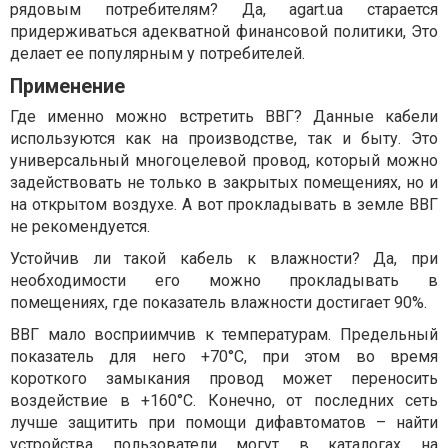
рядовым потребителям? Да, agart.ua старается
придерживаться адекватной финансовой политики, Это
делает ее популярным у потребителей.
Применение
Где именно можно встретить ВВГ? Данные кабели
используются как на производстве, так и быту. Это
универсальный многоцелевой провод, который можно
задействовать не только в закрытых помещениях, но и
на открытом воздухе. А вот прокладывать в земле ВВГ
не рекомендуется.
Устойчив ли такой кабель к влажности? Да, при
необходимости его можно прокладывать в
помещениях, где показатель влажности достигает 90%.
ВВГ мало восприимчив к температурам. Предельный
показатель для него +70°С, при этом во время
короткого замыкания провод может переносить
воздействие в +160°С. Конечно, от последних сеть
лучше защитить при помощи дифавтоматов – найти
устройства пользователи могут в каталогах на