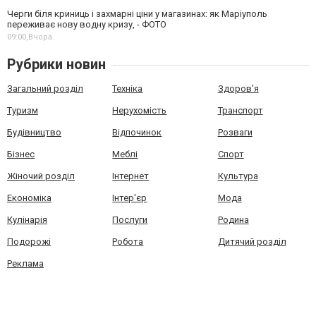
Черги біля криниць і захмарні ціни у магазинах: як Маріуполь
переживає нову водну кризу, - ФОТО
09:00,
Вчора
Рубрики новин
Загальний розділ
Техніка
Здоров'я
Туризм
Нерухомість
Транспорт
Будівництво
Відпочинок
Розваги
Бізнес
Меблі
Спорт
Жіночий розділ
Інтернет
Культура
Економіка
Інтер'єр
Мода
Кулінарія
Послуги
Родина
Подорожі
Робота
Дитячий розділ
Реклама