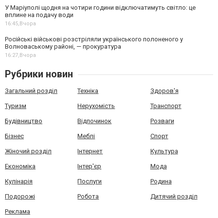
У Маріуполі щодня на чотири години відключатимуть світло: це
вплине на подачу води
16:45,
Вчора
Російські військові розстріляли українського полоненого у
Волноваському районі, — прокуратура
16:27,
Вчора
Рубрики новин
Загальний розділ
Техніка
Здоров'я
Туризм
Нерухомість
Транспорт
Будівництво
Відпочинок
Розваги
Бізнес
Меблі
Спорт
Жіночий розділ
Інтернет
Культура
Економіка
Інтер'єр
Мода
Кулінарія
Послуги
Родина
Подорожі
Робота
Дитячий розділ
Реклама