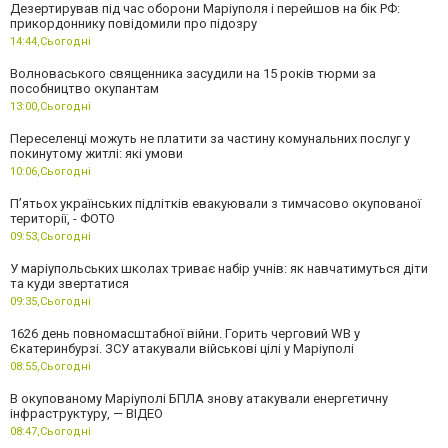
Дезертирував під час оборони Маріуполя і перейшов на бік РФ:
прикордоннику повідомили про підозру
14:44,
Сьогодні
Волноваського священника засудили на 15 років тюрми за
пособництво окупантам
13:00,
Сьогодні
Переселенці можуть не платити за частину комунальних послуг у
покинутому житлі: які умови
10:06,
Сьогодні
П’ятьох українських підлітків евакуювали з тимчасово окупованої
території, - ФОТО
09:53,
Сьогодні
У маріупольських школах триває набір учнів: як навчатимуться діти
та куди звертатися
09:35,
Сьогодні
1626 день повномасштабної війни. Горить черговий WB у
Єкатеринбурзі. ЗСУ атакували військові цілі у Маріуполі
08:55,
Сьогодні
В окупованому Маріуполі БПЛА знову атакували енергетичну
інфраструктуру, — ВІДЕО
08:47,
Сьогодні