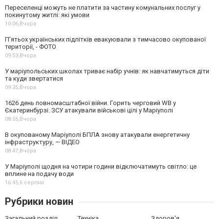
Переселенці можуть не платити за частину комунальних послуг у
покинутому житлі: які умови
10:06,
Вчора
П’ятьох українських підлітків евакуювали з тимчасово окупованої
території, - ФОТО
09:53,
Вчора
У маріупольських школах триває набір учнів: як навчатимуться діти
та куди звертатися
09:35,
Вчора
1626 день повномасштабної війни. Горить черговий WB у
Єкатеринбурзі. ЗСУ атакували військові цілі у Маріуполі
08:55,
Вчора
В окупованому Маріуполі БПЛА знову атакували енергетичну
інфраструктуру, — ВІДЕО
08:47,
Вчора
У Маріуполі щодня на чотири години відключатимуть світло: це
вплине на подачу води
16:45,
6 серпня
Рубрики новин
Загальний розділ
Техніка
Здоров'я