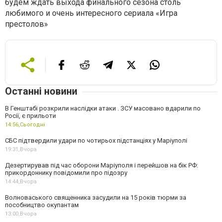
будем ждать выхода финального сезона столь
любимого и очень интересного сериала «Игра
престолов»
Останні новини
В Генштабі розкрили наслідки атаки . ЗСУ масовано вдарили по
Росії, є прильоти
14:56,
Сьогодні
СБС підтвердили удари по чотирьох підстанціях у Маріуполі
19:31,
Вчора
Дезертирував під час оборони Маріуполя і перейшов на бік РФ:
прикордоннику повідомили про підозру
14:44,
Вчора
Волноваського священника засудили на 15 років тюрми за
пособництво окупантам
13:00,
Вчора