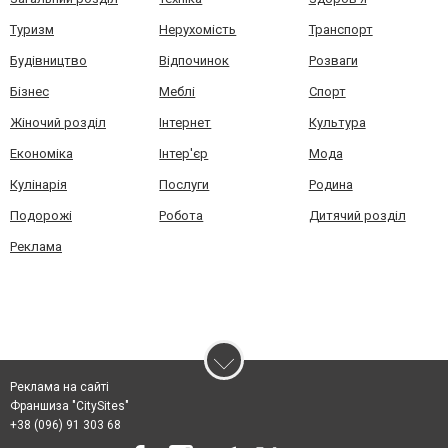
Туризм
Нерухомість
Транспорт
Будівництво
Відпочинок
Розваги
Бізнес
Меблі
Спорт
Жіночий розділ
Інтернет
Культура
Економіка
Інтер'єр
Мода
Кулінарія
Послуги
Родина
Подорожі
Робота
Дитячий розділ
Реклама
Реклама на сайті
Франшиза "CitySites"
+38 (096) 91 303 68