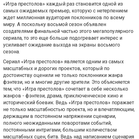
«Игра престолов» каждый раз становится одной из
самых ожидаемых премьер, которую с нетерпением
ждет миллионная аудитория поклонников по всему
миру. А поскольку восьмой сезон объявлен
создателями финальной частью этого мегапопулярного
сериала, то это еще больше подогревает интерес и
усиливает ожидание выхода на экраны восьмого
сезона.
Сериал «Игра престолов» является одним из самых
масштабных и дорогих проектов, который по
достоинству оценили не только поклонники жанра
фэнтези, но и многие другие зрители. Это объясняется
тем, что «Игра престолов» сочетает в себе несколько
жанров - фэнтези, драма, приключенческое кино и
исторический боевик. Ведь «Игра престолов» поражает
не только масштабностью проекта, но и впечатляющим,
держащим в постоянном напряжении сценарии,
полного неожиданными поворотами событий,
постоянными интригами, большим количеством
масштабных сцен, битв. Ведь над написанием сценария