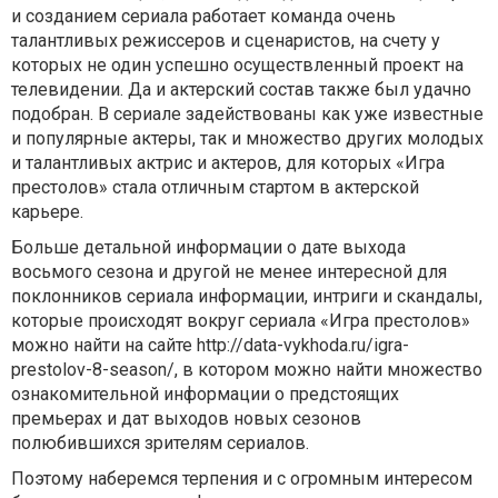
и созданием сериала работает команда очень
талантливых режиссеров и сценаристов, на счету у
которых не один успешно осуществленный проект на
телевидении. Да и актерский состав также был удачно
подобран. В сериале задействованы как уже известные
и популярные актеры, так и множество других молодых
и талантливых актрис и актеров, для которых «Игра
престолов» стала отличным стартом в актерской
карьере.
Больше детальной информации о дате выхода
восьмого сезона и другой не менее интересной для
поклонников сериала информации, интриги и скандалы,
которые происходят вокруг сериала «Игра престолов»
можно найти на сайте http://data-vykhoda.ru/igra-
prestolov-8-season/, в котором можно найти множество
ознакомительной информации о предстоящих
премьерах и дат выходов новых сезонов
полюбившихся зрителям сериалов.
Поэтому наберемся терпения и с огромным интересом