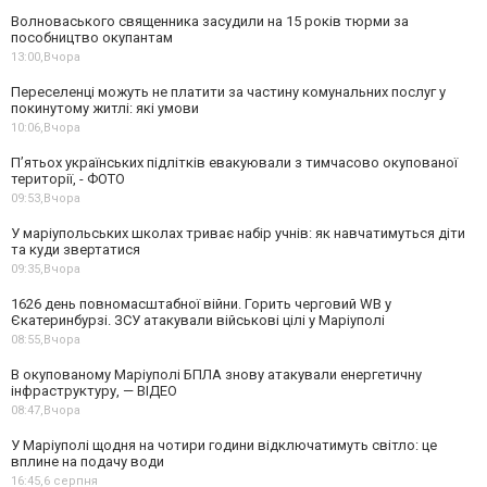
Волноваського священника засудили на 15 років тюрми за
пособництво окупантам
13:00,
Вчора
Переселенці можуть не платити за частину комунальних послуг у
покинутому житлі: які умови
10:06,
Вчора
П’ятьох українських підлітків евакуювали з тимчасово окупованої
території, - ФОТО
09:53,
Вчора
У маріупольських школах триває набір учнів: як навчатимуться діти
та куди звертатися
09:35,
Вчора
1626 день повномасштабної війни. Горить черговий WB у
Єкатеринбурзі. ЗСУ атакували військові цілі у Маріуполі
08:55,
Вчора
В окупованому Маріуполі БПЛА знову атакували енергетичну
інфраструктуру, — ВІДЕО
08:47,
Вчора
У Маріуполі щодня на чотири години відключатимуть світло: це
вплине на подачу води
16:45,
6 серпня