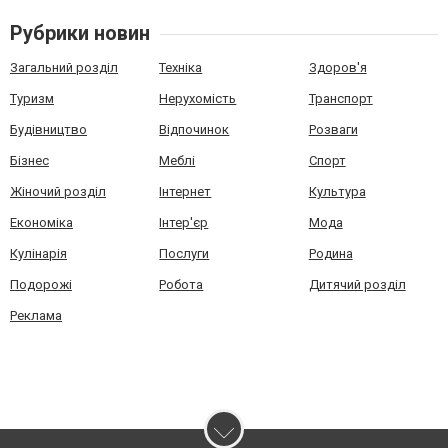
Рубрики новин
Загальний розділ
Техніка
Здоров'я
Туризм
Нерухомість
Транспорт
Будівництво
Відпочинок
Розваги
Бізнес
Меблі
Спорт
Жіночий розділ
Інтернет
Культура
Економіка
Інтер'єр
Мода
Кулінарія
Послуги
Родина
Подорожі
Робота
Дитячий розділ
Реклама