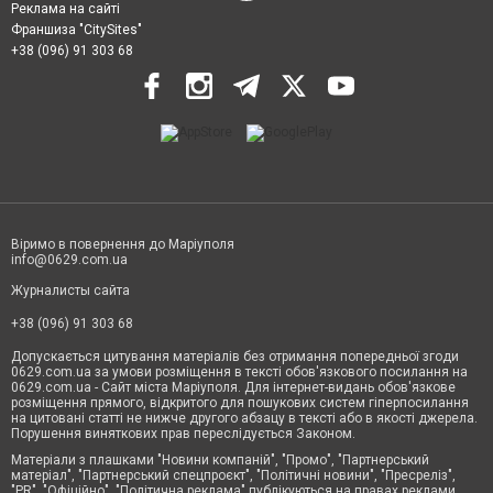
Реклама на сайті
Франшиза "CitySites"
+38 (096) 91 303 68
Віримо в повернення до Маріуполя
info@0629.com.ua
Журналисты сайта
+38 (096) 91 303 68
Допускається цитування матеріалів без отримання попередньої згоди
0629.com.ua за умови розміщення в тексті обов'язкового посилання на
0629.com.ua - Сайт міста Маріуполя. Для інтернет-видань обов'язкове
розміщення прямого, відкритого для пошукових систем гіперпосилання
на цитовані статті не нижче другого абзацу в тексті або в якості джерела.
Порушення виняткових прав переслідується Законом.
Матеріали з плашками "Новини компаній", "Промо", "Партнерський
матеріал", "Партнерський спецпроєкт", "Політичні новини", "Пресреліз",
"PR", "Офіційно", "Політична реклама" публікуються на правах реклами.