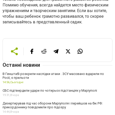
Помимо обучения, всегда найдется место физическим
упражнениям и творческим занятиям. Если вы хотите,
чтобы ваш ребенок грамотно развивался, то скорее
записывайтесь в представленный садик.
Останні новини
В Генштабі розкрили наслідки атаки . ЗСУ масовано вдарили по
Росії, є прильоти
14:56,
Сьогодні
СБС підтвердили удари по чотирьох підстанціях у Маріуполі
19:31,
Вчора
Дезертирував під час оборони Маріуполя і перейшов на бік РФ:
прикордоннику повідомили про підозру
14:44,
Вчора