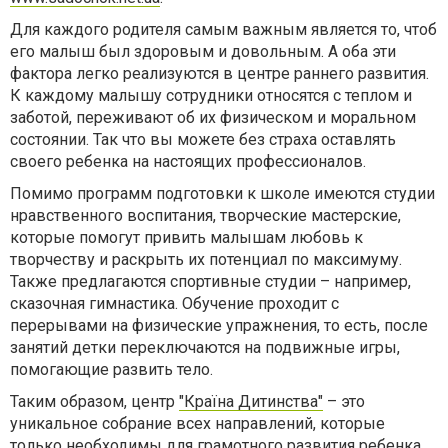
Для каждого родителя самым важным является то, чтоб
его малыш был здоровым и довольным. А оба эти
фактора легко реализуются в центре раннего развития.
К каждому малышу сотрудники относятся с теплом и
заботой, переживают об их физическом и моральном
состоянии. Так что вы можете без страха оставлять
своего ребенка на настоящих профессионалов.
Помимо программ подготовки к школе имеются студии
нравственного воспитания, творческие мастерские,
которые помогут привить малышам любовь к
творчеству и раскрыть их потенциал по максимуму.
Также предлагаются спортивные студии – например,
сказочная гимнастика. Обучение проходит с
перерывами на физические упражнения, то есть, после
занятий детки переключаются на подвижные игры,
помогающие развить тело.
Таким образом, центр
"Країна Дитинства"
– это
уникальное собрание всех направлений, которые
только необходимы для грамотного развития ребенка.