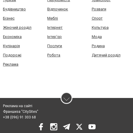
Будівництво
Відпочинок
Розваги
Бізнес
Меблі
Спорт
Жіночий розділ
Інтернет
Культура
Економіка
Інтер'єр
Мода
Кулінарія
Послуги
Родина
Подорожі
Робота
Дитячий розділ
Реклама
Реклама на сайті
Франшиза "CitySites"
+38 (096) 91 303 68