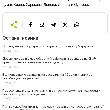
румах Киева, Харькова, Львова, Днепра и Одессы.
Останні новини
СБС підтвердили удари по чотирьох підстанціях у Маріуполі
19:31,
Вчора
Дезертирував під час оборони Маріуполя і перейшов на бік РФ:
прикордоннику повідомили про підозру
14:44,
Вчора
Волноваського священника засудили на 15 років тюрми за
пособництво окупантам
13:00,
Вчора
Переселенці можуть не платити за частину комунальних послуг у
покинутому житлі: які умови
10:06,
Вчора
П’ятьох українських підлітків евакуювали з тимчасово окупованої