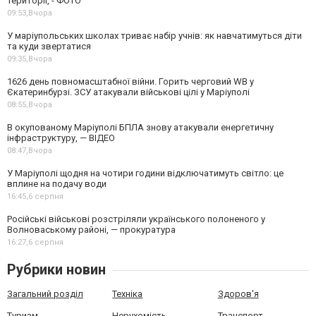
території, - ФОТО
09:53,
Вчора
У маріупольських школах триває набір учнів: як навчатимуться діти
та куди звертатися
09:35,
Вчора
1626 день повномасштабної війни. Горить черговий WB у
Єкатеринбурзі. ЗСУ атакували військові цілі у Маріуполі
08:55,
Вчора
В окупованому Маріуполі БПЛА знову атакували енергетичну
інфраструктуру, — ВІДЕО
08:47,
Вчора
У Маріуполі щодня на чотири години відключатимуть світло: це
вплине на подачу води
16:45,
6 серпня
Російські військові розстріляли українського полоненого у
Волноваському районі, — прокуратура
16:27,
6 серпня
Рубрики новин
Загальний розділ
Техніка
Здоров'я
Туризм
Нерухомість
Транспорт