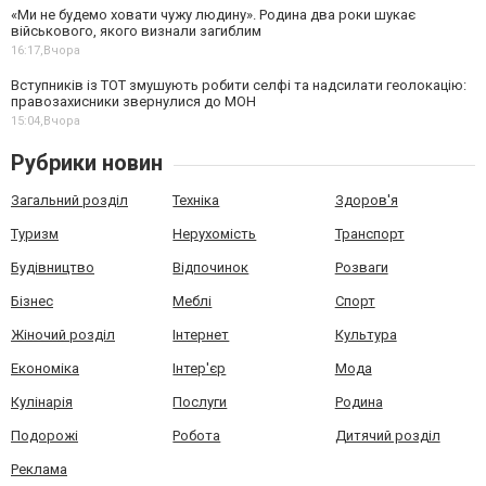
«Ми не будемо ховати чужу людину». Родина два роки шукає
військового, якого визнали загиблим
16:17,
Вчора
Вступників із ТОТ змушують робити селфі та надсилати геолокацію:
правозахисники звернулися до МОН
15:04,
Вчора
Рубрики новин
Загальний розділ
Техніка
Здоров'я
Туризм
Нерухомість
Транспорт
Будівництво
Відпочинок
Розваги
Бізнес
Меблі
Спорт
Жіночий розділ
Інтернет
Культура
Економіка
Інтер'єр
Мода
Кулінарія
Послуги
Родина
Подорожі
Робота
Дитячий розділ
Реклама