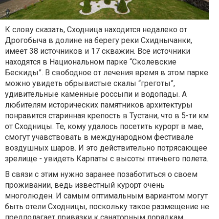
К слову сказать, Сходница находится недалеко от
Дрогобыча в долине на берегу реки Схиднычанки,
имеет 38 источников и 17 скважин. Все источники
находятся в Национальном парке “Сколевские
Бескиды”. В свободное от лечения время в этом парке
можно увидеть обрывистые скалы “греготы”,
удивительные каменные россыпи и водопады. А
любителям исторических памятников архитектуры
понравится старинная крепость в Тустани, что в 5-ти км
от Сходницы. Те, кому удалось посетить курорт в мае,
смогут учавствовать в международном фестивале
воздушных шаров. И это действительно потрясающее
зрелище - увидеть Карпаты с высоты птичьего полета.
В связи с этим нужно заранее позаботиться о своем
проживании, ведь известный курорт очень
многолюден. И самым оптимальным вариантом могут
быть отели Сходницы, поскольку такое размещение не
предполагает привязки к санаторным порядкам.