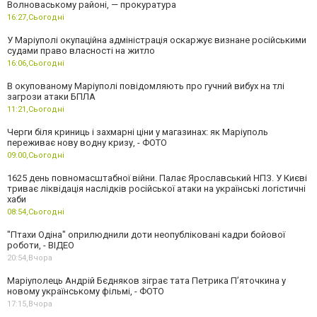
Волноваському районі, — прокуратура
16:27,
Сьогодні
У Маріуполі окупаційна адміністрація оскаржує визнане російськими
судами право власності на житло
16:06,
Сьогодні
В окупованому Маріуполі повідомляють про гучний вибух на тлі
загрози атаки БПЛА
11:21,
Сьогодні
Черги біля криниць і захмарні ціни у магазинах: як Маріуполь
переживає нову водну кризу, - ФОТО
09:00,
Сьогодні
1625 день повномасштабної війни. Палає Ярославський НПЗ. У Києві
триває ліквідація наслідків російської атаки на українські логістичні
хаби
08:54,
Сьогодні
"Птахи Одіна" оприлюднили доти неопубліковані кадри бойової
роботи, - ВІДЕО
20:54,
Вчора
Маріуполець Андрій Бєдняков зіграє тата Петрика П’яточкина у
новому українському фільмі, - ФОТО
17:15,
Вчора