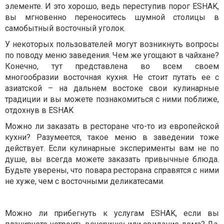
элементе. И это хорошо, ведь переступив порог ESHAK,
вы мгновенно переноситесь шумной столицы в
самобытный восточный уголок.
У некоторых пользователей могут возникнуть вопросы
по поводу меню заведения. Чем же угощают в чайхане?
Конечно, тут представлена во всем своем
многообразии восточная кухня. Не стоит путать ее с
азиатской – на дальнем востоке свои кулинарные
традиции и вы можете познакомиться с ними поближе,
отдохнув в ESHAK
Можно ли заказать в ресторане что-то из европейской
кухни? Разумеется, такое меню в заведении тоже
действует. Если кулинарные эксперименты вам не по
душе, вы всегда можете заказать привычные блюда.
Будьте уверены, что повара ресторана справятся с ними
не хуже, чем с восточными деликатесами.
Можно ли прибегнуть к услугам ESHAK, если вы