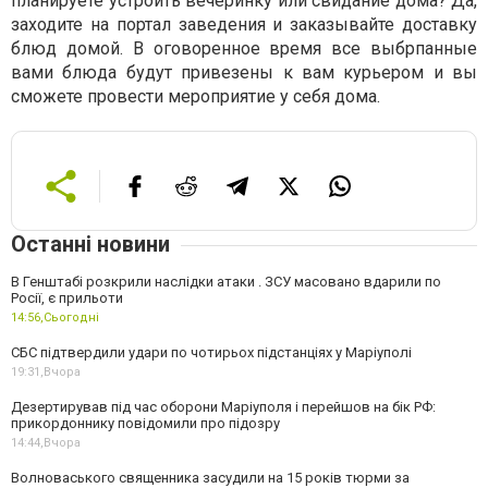
планируете устроить вечеринку или свидание дома? Да,
заходите на портал заведения и заказывайте доставку
блюд домой. В оговоренное время все выбрпанные
вами блюда будут привезены к вам курьером и вы
сможете провести мероприятие у себя дома.
Останні новини
В Генштабі розкрили наслідки атаки . ЗСУ масовано вдарили по
Росії, є прильоти
14:56,
Сьогодні
СБС підтвердили удари по чотирьох підстанціях у Маріуполі
19:31,
Вчора
Дезертирував під час оборони Маріуполя і перейшов на бік РФ:
прикордоннику повідомили про підозру
14:44,
Вчора
Волноваського священника засудили на 15 років тюрми за