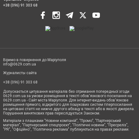
+38 (096) 91 303 68
Віримо в повернення до Маріуполя
info@0629.com.ua
Журналисты сайта
+38 (096) 91 303 68
Допускається цитування матеріалів без отримання попередньої згоди
0629.com.ua за умови розміщення в тексті обов'язкового посилання на
0629.com.ua - Сайт міста Маріуполя. Для інтернет-видань обов'язкове
розміщення прямого, відкритого для пошукових систем гіперпосилання
на цитовані статті не нижче другого абзацу в тексті або в якості джерела.
Порушення виняткових прав переслідується Законом.
Матеріали з плашками "Новини компаній", "Промо", "Партнерський
матеріал", "Партнерський спецпроєкт", "Політичні новини", "Пресреліз",
"PR", "Офіційно", "Політична реклама" публікуються на правах реклами.