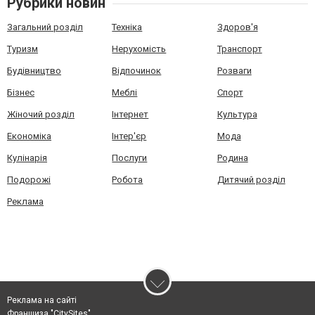
Рубрики новин
Загальний розділ
Техніка
Здоров'я
Туризм
Нерухомість
Транспорт
Будівництво
Відпочинок
Розваги
Бізнес
Меблі
Спорт
Жіночий розділ
Інтернет
Культура
Економіка
Інтер'єр
Мода
Кулінарія
Послуги
Родина
Подорожі
Робота
Дитячий розділ
Реклама
Реклама на сайті
Франшиза "CitySites"