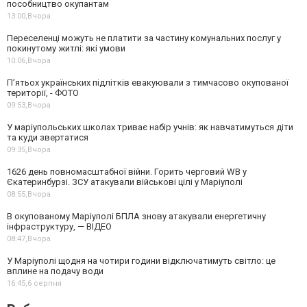
пособництво окупантам
13:00,
Вчора
Переселенці можуть не платити за частину комунальних послуг у
покинутому житлі: які умови
10:06,
Вчора
П’ятьох українських підлітків евакуювали з тимчасово окупованої
території, - ФОТО
09:53,
Вчора
У маріупольських школах триває набір учнів: як навчатимуться діти
та куди звертатися
09:35,
Вчора
1626 день повномасштабної війни. Горить черговий WB у
Єкатеринбурзі. ЗСУ атакували військові цілі у Маріуполі
08:55,
Вчора
В окупованому Маріуполі БПЛА знову атакували енергетичну
інфраструктуру, — ВІДЕО
08:47,
Вчора
У Маріуполі щодня на чотири години відключатимуть світло: це
вплине на подачу води
16:45,
6 серпня