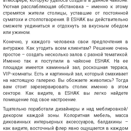
атмосфере, которую удалось создать в данной чайхоне.
Уютная расслабляющая обстановка – именно к этому
стремятся жители столицы, уставшие от постоянной
суматохи и столпотворения. В ESHAK вы действительно
сможете уединиться и отдохнуть за вкусным обедом
или ужином.
Конечно, у каждого человека свои предпочтения в
антураже. Как угодить всем клиентам? Решение очень
простое – создать несколько залов с разной тематикой.
Именно так и поступили в чайхоне ESHAK. На ее
площади имеется каминный зал, роскошная терраса,
VIP-комнаты. Есть и картинный зал, который смахивает
на настоящую галерею. Вы обожаете живопись? Тогда
вам стоит зарезервировать столик именно в этом
секторе. Как видите, в ESHAK вы легко найдете
помещение под свое настроение.
Тщательно поработали дизайнеры и над меблировкой/
декором каждой зоны. Колоритная мебель, масса
диковинных интерьерных аксессуаров, балдахины –
как видите, восточный флер явно ощущается в каждом