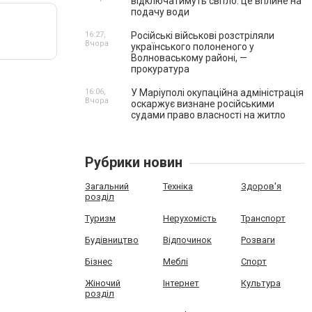
відключатимуть світло: це вплине на
подачу води
16:27,
Російські військові розстріляли
Вчора
українського полоненого у
Волноваському районі, —
прокуратура
16:06,
У Маріуполі окупаційна адміністрація
Вчора
оскаржує визнане російськими
судами право власності на житло
Рубрики новин
Загальний
Техніка
Здоров'я
розділ
Туризм
Нерухомість
Транспорт
Будівництво
Відпочинок
Розваги
Бізнес
Меблі
Спорт
Жіночий
Інтернет
Культура
розділ