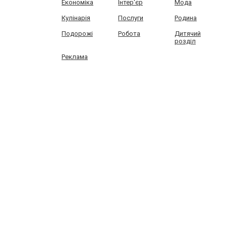
Економіка
Інтер'єр
Мода
Кулінарія
Послуги
Родина
Подорожі
Робота
Дитячий
розділ
Реклама