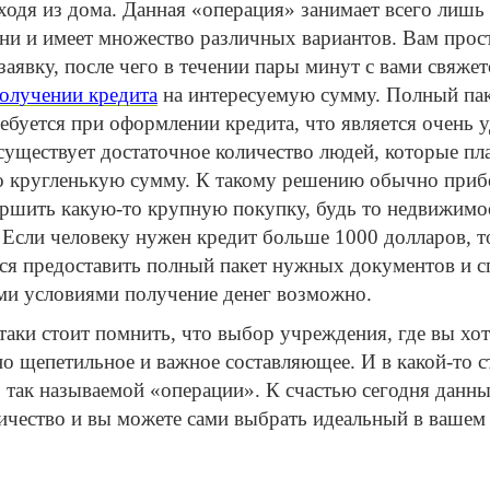
ходя из дома. Данная «операция» занимает всего лишь 
ни и имеет множество различных вариантов. Вам прос
аявку, после чего в течении пары минут с вами свяжет
олучении кредита
на интересуемую сумму. Полный па
ребуется при оформлении кредита, что является очень
существует достаточное количество людей, которые п
но кругленькую сумму. К такому решению обычно приб
ршить какую-то крупную покупку, будь то недвижимос
 Если человеку нужен кредит больше 1000 долларов, т
ся предоставить полный пакет нужных документов и с
ими условиями получение денег возможно.
 таки стоит помнить, что выбор учреждения, где вы хо
о щепетильное и важное составляющее. И в какой-то с
ь так называемой «операции». К счастью сегодня данн
ичество и вы можете сами выбрать идеальный в вашем