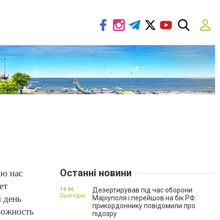
Останні новини
ю нас
ет
14:44,
Дезертирував під час оборони
Сьогодні
й день
Маріуполя і перейшов на бік РФ:
прикордоннику повідомили про
можность
підозру