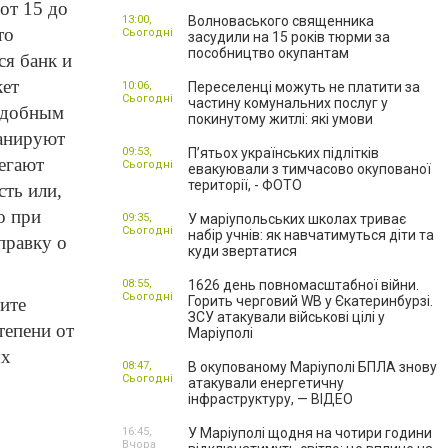
от 15 до
13:00,
Волноваського священника
то
Сьогодні
засудили на 15 років тюрми за
пособництво окупантам
ся банк и
кет
10:06,
Переселенці можуть не платити за
Сьогодні
частину комунальних послуг у
 удобным
покинутому житлі: які умови
ланируют
09:53,
П’ятьох українських підлітків
егают
Сьогодні
евакуювали з тимчасово окупованої
території, - ФОТО
ть или,
о при
09:35,
У маріупольських школах триває
Сьогодні
набір учнів: як навчатимуться діти та
правку о
куди звертатися
08:55,
1626 день повномасштабної війни.
Сьогодні
Горить черговий WB у Єкатеринбурзі.
тите
ЗСУ атакували військові цілі у
тепени от
Маріуполі
ых
08:47,
В окупованому Маріуполі БПЛА знову
Сьогодні
атакували енергетичну
інфраструктуру, — ВІДЕО
16:45,
У Маріуполі щодня на чотири години
Вчора