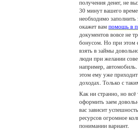
получения денег, не вы
30 минут вашего време
необходимо заполнить з
окажет вам
помощь в п
документов вовсе не т
бонусом.
Но при этом 
взять в займы доволь
люди при желании сове
например, автомобиль.
этом ему уже приходит
доходах. Только с так
Как ни странно, но всё
оформить заем довольн
вас зависит успешност
ресурсов огромное кол
понимании вариант.