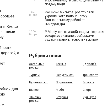
відключатимуть світло: це вплине на
подачу води
ы
16:27,
Російські військові розстріляли
Вчора
 хорошее
українського полоненого у
Волноваському районі, —
прокуратура
ы в Киеве
большими
16:06,
У Маріуполі окупаційна адміністрація
Вчора
оскаржує визнане російськими
ну
судами право власності на житло
бности.
 дорогой, а
Рубрики новин
яет
Загальний
Техніка
Здоров'я
розділ
Туризм
Нерухомість
Транспорт
Будівництво
Відпочинок
Розваги
обной для
Бізнес
Меблі
Спорт
жно
Жіночий
Інтернет
Культура
розділ
ком