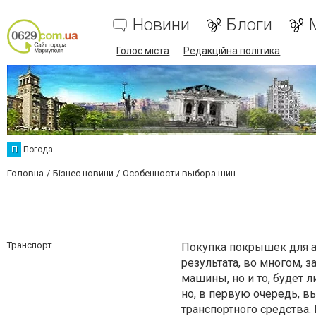
Новини
Блоги
Голос міста
Редакційна політика
П
Погода
Головна
Бізнес новини
Особенности выбора шин
Транспорт
Покупка покрышек для а
результата, во многом, 
машины, но и то, будет 
но, в первую очередь, в
транспортного средства.