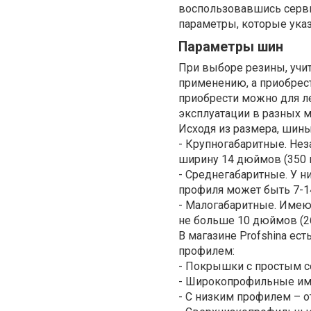
воспользовавшись серв
параметры, которые ука
Параметры шин
При выборе резины, учи
применению, а приобрест
приобрести можно для л
эксплуатации в разных м
Исходя из размера, шины
- Крупногабаритные. Не
ширину 14 дюймов (350 
- Среднегабаритные. У н
профиля может быть 7-1
- Малогабаритные. Имею
не больше 10 дюймов (26
В магазине Profshina ес
профилем:
- Покрышки с простым с
- Широкопрофильные име
- С низким профилем – от 