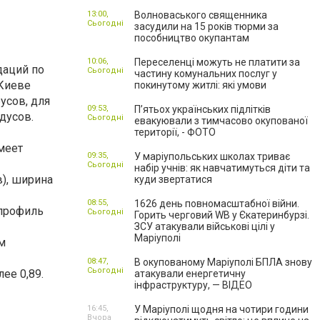
13:00,
Волноваського священника
Сьогодні
засудили на 15 років тюрми за
пособництво окупантам
10:06,
Переселенці можуть не платити за
даций по
Сьогодні
частину комунальних послуг у
 Киеве
покинутому житлі: які умови
усов, для
09:53,
П’ятьох українських підлітків
дусов.
Сьогодні
евакуювали з тимчасово окупованої
території, - ФОТО
меет
09:35,
У маріупольських школах триває
Сьогодні
набір учнів: як навчатимуться діти та
), ширина
куди звертатися
08:55,
1626 день повномасштабної війни.
 профиль
Сьогодні
Горить черговий WB у Єкатеринбурзі.
ЗСУ атакували військові цілі у
Маріуполі
м
08:47,
В окупованому Маріуполі БПЛА знову
Сьогодні
ее 0,89.
атакували енергетичну
інфраструктуру, — ВІДЕО
16:45,
У Маріуполі щодня на чотири години
Вчора