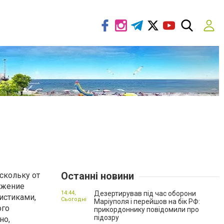
Останні новини
скольку от
ижение
14:44,
Дезертирував під час оборони
истиками,
Сьогодні
Маріуполя і перейшов на бік РФ:
ого
прикордоннику повідомили про
підозру
но,