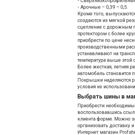
- Сверхнизкопрофильные
- Арочные – 0,39 – 0,5.
Кроме того, выпускаютс
создаются из мягкой рез
сцепление с дорожным п
протектором с более кр
приобрести по цене нес
производственными расхо
устанавливают на трансп
температура выше этой о
Более жесткая, летняя ре
автомобиль становится 
Покрышки наделяются ра
условия их использовани
Выбрать шины в маг
Приобрести необходимые
воспользовавшись ссы
клиента форме. Можно з
организовать доставку и
Интернет магазин Profs