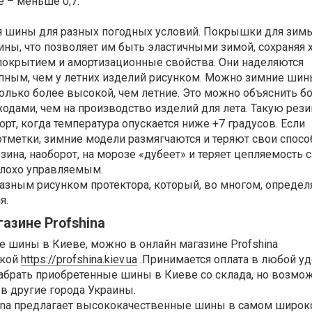
 – меньше 0,7.
я шины для разных погодных условий. Покрышки для зим
ины, что позволяет им быть эластичными зимой, сохраняя
окрытием и амортизационные свойства. Они наделяются
упным, чем у летних изделий рисунком. Можно зимние шин
колько более высокой, чем летние. Это можно объяснить 
дами, чем на производство изделий для лета. Такую рези
орт, когда температура опускается ниже +7 градусов. Если
тметки, зимние модели размягчаются и теряют свои спосо
зина, наоборот, на морозе «дубеет» и теряет цепляемость с
плохо управляемым.
зным рисунком протектора, который, во многом, определ
я.
азине Profshina
 шины в Киеве, можно в онлайн магазине Profshina
лкой
https://profshina.kiev.ua
.Принимается оплата в любой уд
абрать приобретенные шины в Киеве со склада, но возмо
 в другие города Украины.
hina предлагает высококачественные шины в самом широ