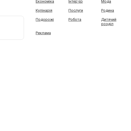
Економіка
Інтер'єр
Мода
Кулінарія
Послуги
Родина
Подорожі
Робота
Дитячий
розділ
Реклама