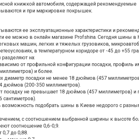
исной книжкой автомобиля, содержащей рекомендуемые
зываются и при маркировке покрышек.
тываются ее эксплуатационные характеристики и рекомен
и ее можно в онлайн магазине Profshina. Сегодня шины в
егковых машин, легких и тяжелых грузовиков, микроавтоб
етеоусловиях, в температурном коридоре от -45 до +55 гра
 разделяют на:
зависимо от профильной конфигурации посадки, профиль и
миллиметров) и более.
их диаметр посадки не менее 18 дюймов (457 миллиметров
4 дюймов (200-350 миллиметров).
т посадку не превышает 18 дюймов (457 миллиметров) и
 сантиметров).
ть возможность подобрать шины в Киеве недорого с разны
ечением, с соотношением выбранной ширины к высоте бол
ют соотношение 0,6-0,9.
0,7 до 0,88.