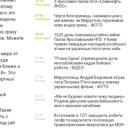
ложняет
10:19,
У Ярославлі палає НПЗ «Славнєфть-
Сьогодні
оэтому
ЯНОС»
его это
09:00,
Черги біля криниць і захмарні ціни у
оведены
Сьогодні
магазинах: як Маріуполь переживає
 и
нову водну кризу, - ФОТО
но сразу
08:54,
1625 день повномасштабної війни.
ов. Можете
Сьогодні
Палає Ярославський НПЗ. У Києві
триває ліквідація наслідків російської
атаки на українські логістичні хаби
 мере от
20:54,
"Птахи Одіна" оприлюднили доти
руда
Вчора
неопубліковані кадри бойової
я ближе к
роботи, - ВІДЕО
В». Это
17:15,
Маріуполець Андрій Бєдняков зіграє
ортных
Вчора
тата Петрика П’яточкина у новому
українському фільмі, - ФОТО
ный
16:17,
«Ми не будемо ховати чужу людину».
Вчора
Родина два роки шукає військового,
якого визнали загиблим
Такие
15:04,
Вступників із ТОТ змушують робити
ть с
Вчора
селфі та надсилати геолокацію:
д call-
правозахисники звернулися до МОН