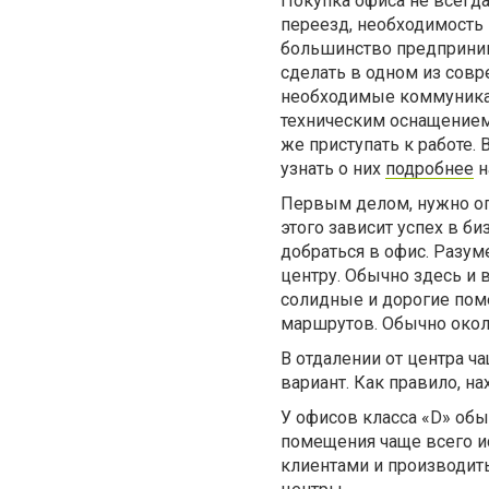
Покупка офиса не всегд
переезд, необходимость
большинство предприним
сделать в одном из сов
необходимые коммуникац
техническим оснащением.
же приступать к работе.
узнать о них
подробнее
н
Первым делом, нужно оп
этого зависит успех в б
добраться в офис. Разу
центру. Обычно здесь и 
солидные и дорогие пом
маршрутов. Обычно окол
В отдалении от центра 
вариант. Как правило, на
У офисов класса «D» обы
помещения чаще всего и
клиентами и производить