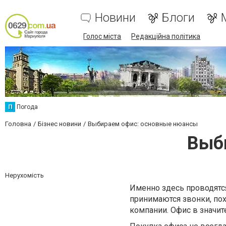
Новини
Блоги
Голос міста
Редакційна політика
П
Погода
Головна
Бізнес новини
Выбираем офис: основные нюансы
Выб
Нерухомість
Именно здесь проводятся
принимаются звонки, пох
компании. Офис в значит