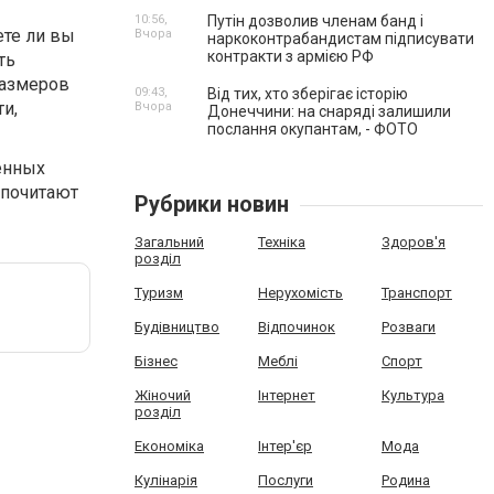
10:56,
Путін дозволив членам банд і
ете ли вы
Вчора
наркоконтрабандистам підписувати
контракти з армією РФ
ть
размеров
09:43,
Від тих, хто зберігає історію
и,
Вчора
Донеччини: на снаряді залишили
послання окупантам, - ФОТО
енных
дпочитают
Рубрики новин
Загальний
Техніка
Здоров'я
розділ
Туризм
Нерухомість
Транспорт
Будівництво
Відпочинок
Розваги
Бізнес
Меблі
Спорт
Жіночий
Інтернет
Культура
розділ
Економіка
Інтер'єр
Мода
Кулінарія
Послуги
Родина