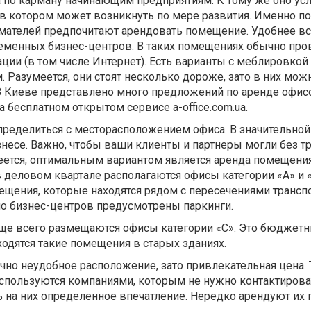
а по карману начинающим предприятиям. К тому же оно ус
 в котором может возникнуть по мере развития. Именно п
ателей предпочитают арендовать помещение. Удобнее вс
ременных бизнес-центров. В таких помещениях обычно пр
ии (в том числе Интернет). Есть варианты с меблировкой
 Разумеется, они стоят несколько дороже, зато в них мож
 В Киеве представлено много предложений по аренде офис
а бесплатном открытом сервисе a-office.com.ua.
ределиться с месторасположением офиса. В значительной
изнесе. Важно, чтобы ваши клиенты и партнеры могли без т
меется, оптимальным вариантом является аренда помещени
в деловом квартале располагаются офисы категории «А» и «
ещения, которые находятся рядом с пересечениями трансп
о бизнес-центров предусмотрены паркинги.
чаще всего размещаются офисы категории «С». Это бюджет
ходятся такие помещения в старых зданиях.
чно неудобное расположение, зато привлекательная цена. 
спользуются компаниями, которым не нужно контактирова
 на них определенное впечатление. Нередко арендуют их по