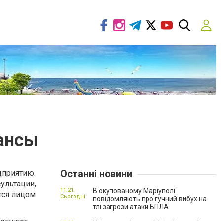
ансы
Останні новини
дприятию.
ультации,
11:21,
В окупованому Маріуполі
тся лицом
Сьогодні
повідомляють про гучний вибух на
тлі загрози атаки БПЛА