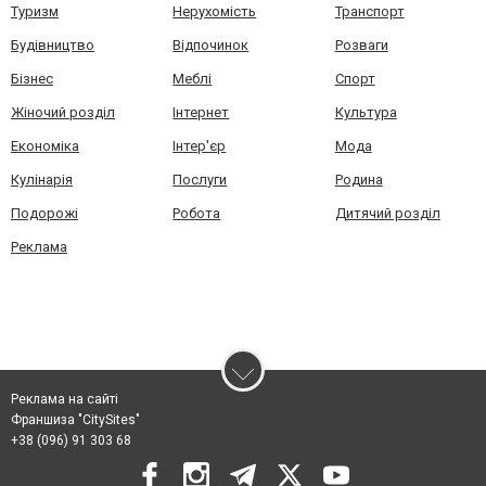
Туризм
Нерухомість
Транспорт
Будівництво
Відпочинок
Розваги
Бізнес
Меблі
Спорт
Жіночий розділ
Інтернет
Культура
Економіка
Інтер'єр
Мода
Кулінарія
Послуги
Родина
Подорожі
Робота
Дитячий розділ
Реклама
Реклама на сайті
Франшиза "CitySites"
+38 (096) 91 303 68