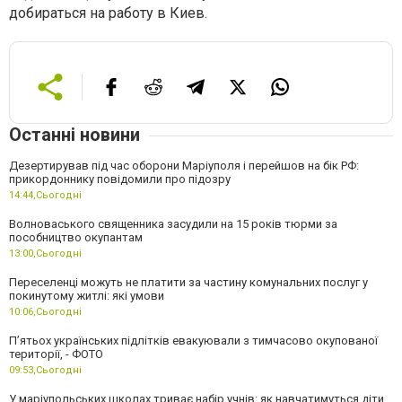
добираться на работу в Киев.
Останні новини
Дезертирував під час оборони Маріуполя і перейшов на бік РФ:
прикордоннику повідомили про підозру
14:44,
Сьогодні
Волноваського священника засудили на 15 років тюрми за
пособництво окупантам
13:00,
Сьогодні
Переселенці можуть не платити за частину комунальних послуг у
покинутому житлі: які умови
10:06,
Сьогодні
П’ятьох українських підлітків евакуювали з тимчасово окупованої
території, - ФОТО
09:53,
Сьогодні
У маріупольських школах триває набір учнів: як навчатимуться діти