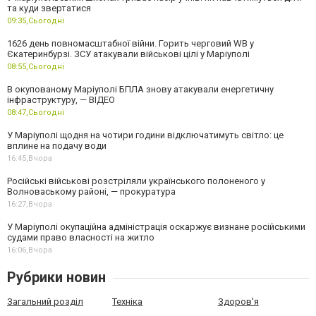
та куди звертатися
09:35,
Сьогодні
1626 день повномасштабної війни. Горить черговий WB у
Єкатеринбурзі. ЗСУ атакували військові цілі у Маріуполі
08:55,
Сьогодні
В окупованому Маріуполі БПЛА знову атакували енергетичну
інфраструктуру, — ВІДЕО
08:47,
Сьогодні
У Маріуполі щодня на чотири години відключатимуть світло: це
вплине на подачу води
16:45,
Вчора
Російські військові розстріляли українського полоненого у
Волноваському районі, — прокуратура
16:27,
Вчора
У Маріуполі окупаційна адміністрація оскаржує визнане російськими
судами право власності на житло
16:06,
Вчора
Рубрики новин
Загальний розділ
Техніка
Здоров'я