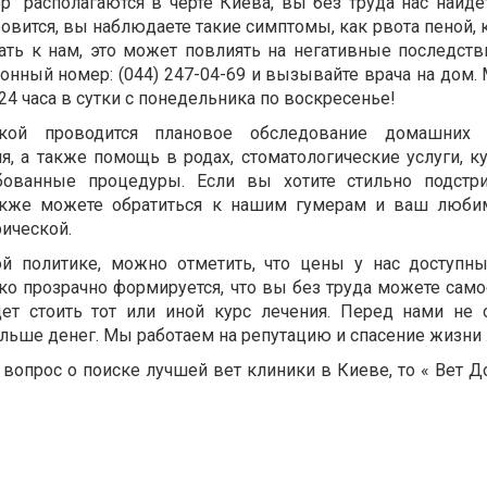
р" располагаются в черте Киева, вы без труда нас найде
вится, вы наблюдаете такие симптомы, как рвота пеной, 
ать к нам, это может повлиять на негативные последстви
фонный номер: (044) 247-04-69 и вызывайте врача на дом
24 часа в сутки с понедельника по воскресенье!
ой проводится плановое обследование домашних 
я, а также помощь в родах, стоматологические услуги, к
бованные процедуры. Если вы хотите стильно подстри
акже можете обратиться к нашим гумерам и ваш люби
ической.
й политике, можно отметить, что цены у нас доступн
ко прозрачно формируется, что вы без труда можете само
дет стоить тот или иной курс лечения. Перед нами не 
ольше денег. Мы работаем на репутацию и спасение жизни
вопрос о поиске лучшей вет клиники в Киеве, то « Вет Д