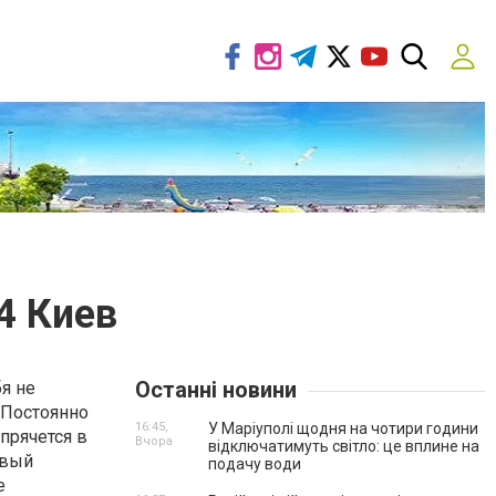
4 Киев
Останні новини
я не
 Постоянно
16:45,
У Маріуполі щодня на чотири години
 прячется в
Вчора
відключатимуть світло: це вплине на
рвый
подачу води
е