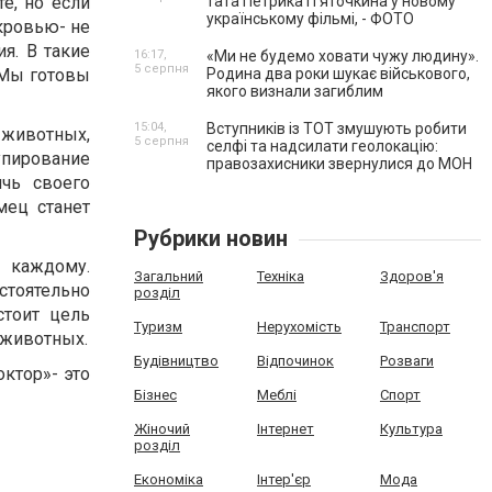
те, но если
тата Петрика П’яточкина у новому
українському фільмі, - ФОТО
кровью- не
я. В такие
16:17,
«Ми не будемо ховати чужу людину».
5 серпня
. Мы готовы
Родина два роки шукає військового,
якого визнали загиблим
15:04,
Вступників із ТОТ змушують робити
животных,
5 серпня
селфі та надсилати геолокацію:
упирование
правозахисники звернулися до МОН
чь своего
мец станет
Рубрики новин
ы каждому.
Загальний
Техніка
Здоров'я
стоятельно
розділ
стоит цель
Туризм
Нерухомість
Транспорт
 животных.
Будівництво
Відпочинок
Розваги
октор»- это
Бізнес
Меблі
Спорт
Жіночий
Інтернет
Культура
розділ
Економіка
Інтер'єр
Мода