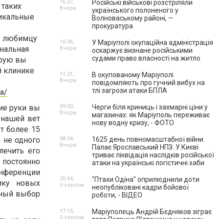
16:27,
Російські військові розстріляли
 таких
Вчора
українського полоненого у
дикальные
Волноваському районі, —
прокуратура
у любимцу
16:06,
У Маріуполі окупаційна адміністрація
нальная
Вчора
оскаржує визнане російськими
судами право власності на житло
орую вы
й клинике
11:21,
В окупованому Маріуполі
Вчора
повідомляють про гучний вибух на
тлі загрози атаки БПЛА
ua/
ие руки вы
09:00,
Черги біля криниць і захмарні ціни у
Вчора
магазинах: як Маріуполь переживає
 нашей вет
нову водну кризу, - ФОТО
т более 15
 не одного
08:54,
1625 день повномасштабної війни.
Вчора
Палає Ярославський НПЗ. У Києві
лечить его
триває ліквідація наслідків російської
 постоянно
атаки на українські логістичні хаби
онференции
20:54,
"Птахи Одіна" оприлюднили доти
ику новых
5 серпня
неопубліковані кадри бойової
ьный выбор
роботи, - ВІДЕО
17:15,
Маріуполець Андрій Бєдняков зіграє
5 серпня