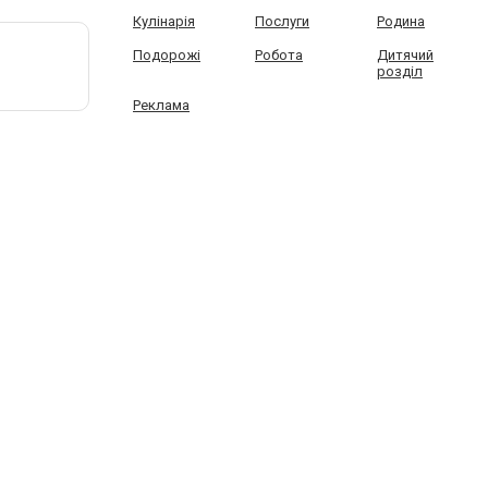
Кулінарія
Послуги
Родина
Подорожі
Робота
Дитячий
розділ
Реклама