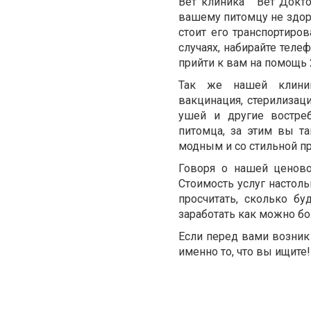
Вет клиника " Вет Докто
вашему питомцу не здоро
стоит его транспортиров
случаях, набирайте теле
прийти к вам на помощь 
Так же нашей клиник
вакцинация, стерилизаци
ушей и другие востре
питомца, за этим вы т
модным и со стильной пр
Говоря о нашей ценово
Стоимость услуг настоль
просчитать, сколько бу
заработать как можно б
Если перед вами возник 
именно то, что вы ищите!