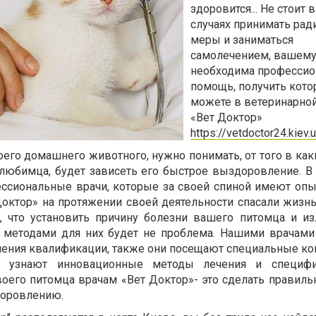
здоровится... Не стоит в
случаях принимать ра
меры и заниматься
самолечением, вашем
необходима профессио
помощь, получить кот
можете в ветеринарно
«Вет Доктор»
https://vetdoctor24.kiev.
его домашнего животного, нужно понимать, от того в как
любимца, будет зависеть его быстрое выздоровление. В
ссиональные врачи, которые за своей спиной имеют опы
Доктор» на протяжении своей деятельности спасали жизнь
т, что установить причину болезни вашего питомца и из
етодами для них будет не проблема. Нашими врачами
шения квалификации, также они посещают специальные к
х узнают инновационные методы лечения и специф
воего питомца врачам «Вет Доктор»- это сделать правил
доровлению.