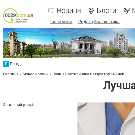
Новини
Блоги
Голос міста
Редакційна політика
П
Погода
Головна
Бізнес новини
Лучшая ветклиника Ветдоктор24 Киев
Лучша
Загальний розділ