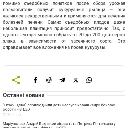
помимо съедобных початков после сбора урожая
пользователь получит кукурузные рыльца – они
являются лекарственными и применяются для лечения
болезней печени. Самих съедобных плодов даже
небольшая плантация приносит предостаточно. Так, с
одного гектара можно собрать от 70 до 200 центнеров
злака, в зависимости от засеянного сорта. Это
оправдывает все вложения на посев кукурузы.
Останні новини
"Птахи Одіна" оприлюднили доти неопубліковані кадри бойової
роботи, - ВІДЕО
20:54,
Вчора
Маріуполець Андрій Бєдняков зіграє тата Петрика П’яточкина у
новому українському фільмі, - ФОТО