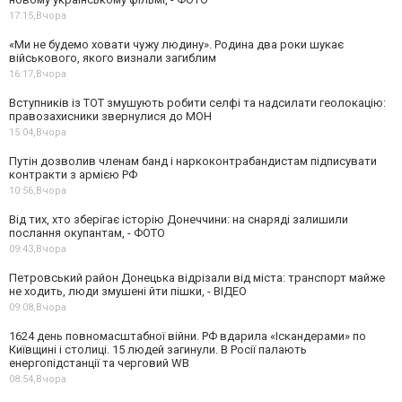
17:15,
Вчора
«Ми не будемо ховати чужу людину». Родина два роки шукає
військового, якого визнали загиблим
16:17,
Вчора
Вступників із ТОТ змушують робити селфі та надсилати геолокацію:
правозахисники звернулися до МОН
15:04,
Вчора
Путін дозволив членам банд і наркоконтрабандистам підписувати
контракти з армією РФ
10:56,
Вчора
Від тих, хто зберігає історію Донеччини: на снаряді залишили
послання окупантам, - ФОТО
09:43,
Вчора
Петровський район Донецька відрізали від міста: транспорт майже
не ходить, люди змушені йти пішки, - ВІДЕО
09:08,
Вчора
1624 день повномасштабної війни. РФ вдарила «Іскандерами» по
Київщині і столиці. 15 людей загинули. В Росії палають
енергопідстанції та черговий WB
08:54,
Вчора