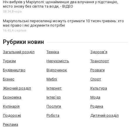
Ніч вибухів у Маріуполі: щонайменше два влучання у підстанцію,
місто знову без світла та води, - ВІДЕО
08:34,
Вчора
Маріупольські переселенці можуть отримати 10 тисяч гривень: хто
має право і які документи потрібні
16:45,
4 серпня
Рубрики новин
Загальний розділ
Техніка
Здоров'я
Туризм
Нерухомість
Транспорт
Будівництво
Відпочинок
Розваги
Бізнес
Меблі
Спорт
Жіночий розділ
Інтернет
Культура
Економіка
Інтер'єр
Мода
Кулінарія
Послуги
Родина
Подорожі
Робота
Дитячий розділ
Реклама