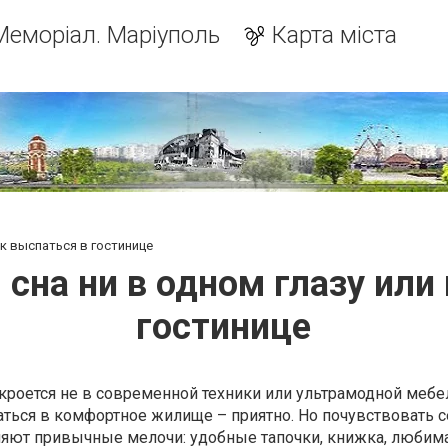
Меморіал. Маріуполь
Карта міста
ак выспаться в гостинице
 сна ни в одном глазу или
гостинице
роется не в современной техники или ультрамодной мебели
щаться в комфортное жилище – приятно. Но почувствовать с
яют привычные мелочи: удобные тапочки, книжка, любима