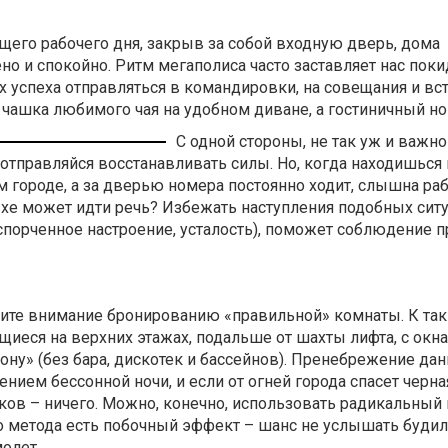
го рабочего дня, закрыв за собой входную дверь, дома
о и спокойно. Ритм мегаполиса часто заставляет нас поки
х успеха отправляться в командировки, на совещания и вст
чашка любимого чая на удобном диване, а гостиничный но
С одной стороны, не так уж и важно 
, отправляйся восстанавливать силы. Но, когда находишься
 городе, а за дверью номера постоянно ходит, слышна раб
ыхе может идти речь? Избежать наступления подобных ситу
спорченное настроение, усталость), поможет соблюдение 
елите внимание бронированию «правильной» комнаты. К та
ящиеся на верхних этажах, подальше от шахты лифта, с окн
ну» (без бара, дискотек и бассейнов). Пренебрежение да
ением бессонной ночи, и если от огней города спасет черна
риков – ничего. Можно, конечно, использовать радикальный
о метода есть побочный эффект – шанс не услышать будил
молет.