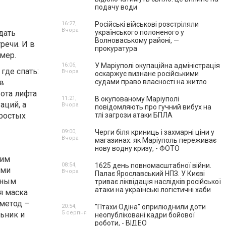
подачу води
16:27,
Російські військові розстріляли
Вчора
дать
українського полоненого у
Волноваському районі, —
речи. И в
прокуратура
мер.
16:06,
У Маріуполі окупаційна адміністрація
где спать:
Вчора
оскаржує визнане російськими
 в
судами право власності на житло
ота лифта
11:21,
В окупованому Маріуполі
аций, а
Вчора
повідомляють про гучний вибух на
простых
тлі загрози атаки БПЛА
09:00,
Черги біля криниць і захмарні ціни у
Вчора
магазинах: як Маріуполь переживає
нову водну кризу, - ФОТО
ким
08:54,
1625 день повномасштабної війни.
ами
Вчора
Палає Ярославський НПЗ. У Києві
нным
триває ліквідація наслідків російської
атаки на українські логістичні хаби
я маска
 метод –
20:54,
"Птахи Одіна" оприлюднили доти
5 серпня
ьник и
неопубліковані кадри бойової
роботи, - ВІДЕО