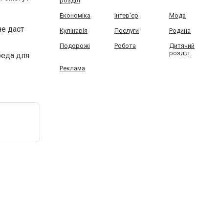
розділ
Економіка
Інтер'єр
Мода
е даст
Кулінарія
Послуги
Родина
Подорожі
Робота
Дитячий
розділ
реда для
Реклама