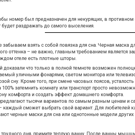
обы номер был предназначен для некурящих, в противном 
 будет раздражать до самого выселения.
 забываем взять с собой повязка для сна. Черная маска дл
ого оттенка – не важно, главным требованием является за
каждом отеле есть плотные шторы.
 доказали что только в полной темноте возможен полно
ваемый уличными фонарями, светом монитора или телевизо
зой сну. Кроме того, при смене часовых поясов, усталость 
а 100% затемнить комнату или транспорт просто невозможн
ону комфорта и создать эффект домашнего комфорта.
предлагают тысячи вариантов по самым разным ценам и 
– каждый сможет выбрать свой вариант. Для любителей к
ают черные маски для сна или однотонные модели других 
е трудного дня, примите теплую ванну. После ванны мышц