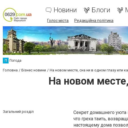
Новини
Блоги
Голос міста
Редакційна політика
П
Погода
Головна
Бізнес новини
На новом месте, сна ни в одном глазу или к
На новом месте,
Загальний розділ
Секрет домашнего уюта к
что греха таить, возвра
настоящему дома позвол