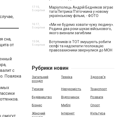
17:15,
Маріуполець Андрій Бєдняков зіграє
5 серпня
тата Петрика П’яточкина у новому
українському фільмі, - ФОТО
случае,
16:17,
«Ми не будемо ховати чужу людину».
5 серпня
Родина два роки шукає військового,
якого визнали загиблим
я сна,
15:04,
Вступників із ТОТ змушують робити
щита от
5 серпня
селфі та надсилати геолокацію:
правозахисники звернулися до МОН
ценный
ра,
Рубрики новин
валит с
о. Повязка
Загальний
Техніка
Здоров'я
розділ
самых
Туризм
Нерухомість
Транспорт
лассики
Будівництво
Відпочинок
Розваги
оттенков.
Бізнес
Меблі
Спорт
Жіночий
Інтернет
Культура
ы смогут