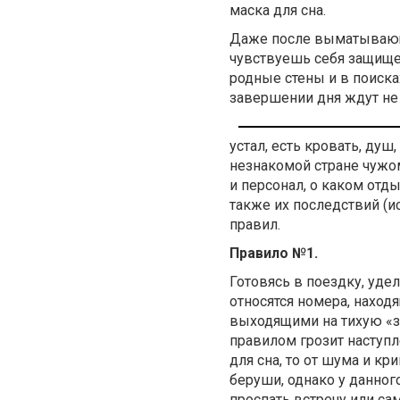
маска для сна.
Даже после выматывающе
чувствуешь себя защищен
родные стены и в поиска
завершении дня ждут не 
устал, есть кровать, душ
незнакомой стране чужом
и персонал, о каком отд
также их последствий (и
правил.
Правило №1.
Готовясь в поездку, уд
относятся номера, наход
выходящими на тихую «зо
правилом грозит наступл
для сна, то от шума и к
беруши, однако у данног
проспать встречу или са