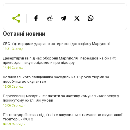
Останні новини
СБС підтвердили удари по чотирьох підстанціях у Маріуполі
19:31,
Сьогодні
Дезертирував під час оборони Маріуполя і перейшов на бік РФ:
прикордоннику повідомили про підозру
14:44,
Сьогодні
Волноваського священника засудили на 15 років тюрми за
пособництво окупантам
13:00,
Сьогодні
Переселенці можуть не платити за частину комунальних послуг у
покинутому житлі: які умови
10:06,
Сьогодні
П’ятьох українських підлітків евакуювали з тимчасово окупованої
території, - ФОТО
09:53,
Сьогодні