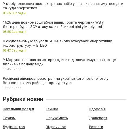
У маріупольських школах триває набір учнів: як навчатимуться діти
та куди звертатися
09:35,
Сьогодні
1626 день повномасштабної війни. Горить черговий WB у
Єкатеринбурзі. ЗСУ атакували військові цілі у Маріуполі
08:55,
Сьогодні
В окупованому Маріуполі БПЛА знову атакували енергетичну
інфраструктуру, — ВІДЕО
08:47,
Сьогодні
У Маріуполі щодня на чотири години відключатимуть світло: це
вплине на подачу води
16:45,
Вчора
Російські військові розстріляли українського полоненого у
Волноваському районі, — прокуратура
16:27,
Вчора
Рубрики новин
Загальний розділ
Техніка
Здоров'я
Туризм
Нерухомість
Транспорт
Будівництво
Відпочинок
Розваги