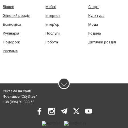
Бізнес
Меблі
Спорт
Жіночий розділ
Інтернет
Культура
Економіка
Інтер'єр
Мода
Кулінарія
Послуги
Родина
Подорожі
Робота
Дитячий розділ
Реклама
Реклама на сайті
Франшиза "CitySites"
+38 (096) 91 303 68