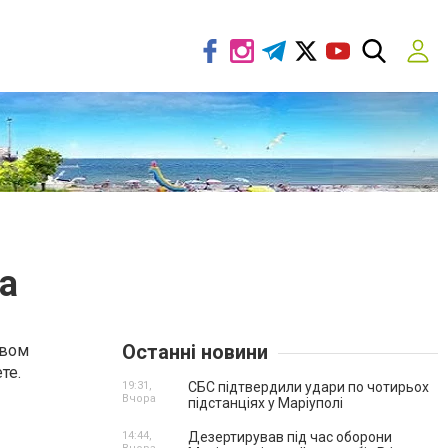
а
Останні новини
рвом
те.
19:31,
СБС підтвердили удари по чотирьох
Вчора
підстанціях у Маріуполі
14:44,
Дезертирував під час оборони