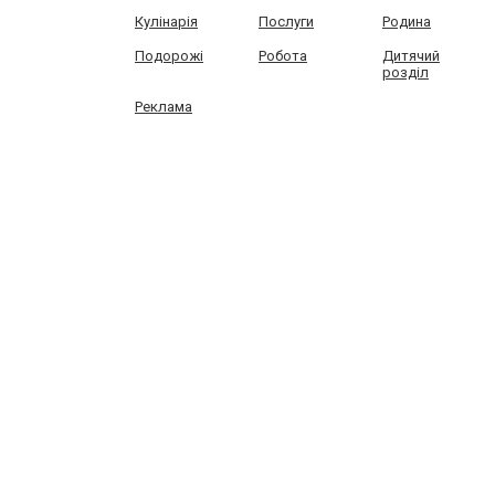
Кулінарія
Послуги
Родина
Подорожі
Робота
Дитячий
розділ
Реклама