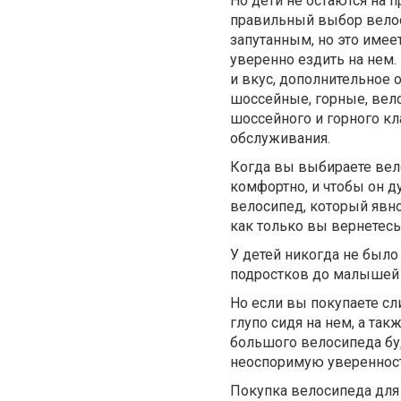
Но дети не остаются на п
правильный выбор велос
запутанным, но это имее
уверенно ездить на нем.
и вкус, дополнительное 
шоссейные, горные, вел
шоссейного и горного кл
обслуживания.
Когда вы выбираете вело
комфортно, и чтобы он ду
велосипед, который явно
как только вы вернетесь
У детей никогда не было 
подростков до малышей 
Но если вы покупаете с
глупо сидя на нем, а та
большого велосипеда бу
неоспоримую уверенност
Покупка велосипеда для 