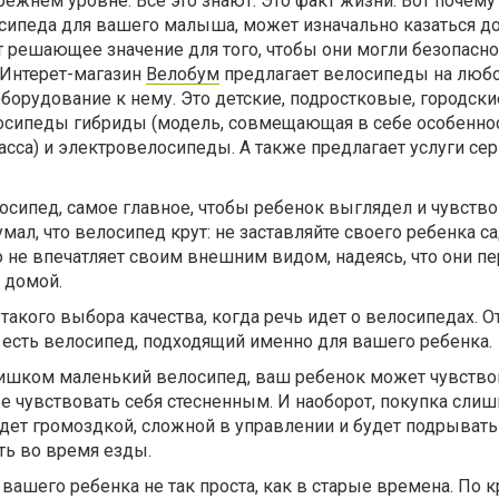
режнем уровне. Все это знают. Это факт жизни. Вот почему
ипеда для вашего малыша, может изначально казаться д
т решающее значение для того, чтобы они могли безопасно
 Интерет-магазин
Велобум
предлагает велосипеды на любо
оборудование к нему. Это детские, подростковые, городски
осипеды гибриды (модель, совмещающая в себе особенно
асса) и электровелосипеды. А также предлагает услуги се
сипед, самое главное, чтобы ребенок выглядел и чувство
мал, что велосипед крут: не заставляйте своего ребенка са
 не впечатляет своим внешним видом, надеясь, что они п
 домой.
такого выбора качества, когда речь идет о велосипедах. О
есть велосипед, подходящий именно для вашего ребенка.
лишком маленький велосипед, ваш ребенок может чувство
кже чувствовать себя стесненным. И наоборот, покупка сли
дет громоздкой, сложной в управлении и будет подрывать
ь во время езды.
вашего ребенка не так проста, как в старые времена. По 