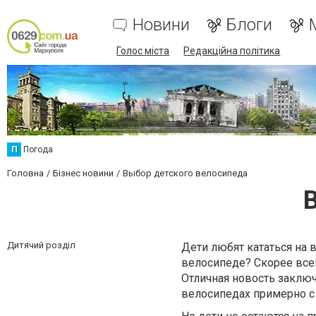
Новини
Блоги
Голос міста
Редакційна політика
П
Погода
Головна
Бізнес новини
Выбор детского велосипеда
Дитячий розділ
Дети любят кататься на 
велосипеде? Скорее всего
Отличная новость заключа
велосипедах примерно с 