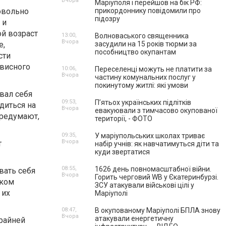
Вчора
Маріуполя і перейшов на бік РФ:
овольно
прикордоннику повідомили про
підозру
 и
й возраст
13:00,
Волноваського священника
Вчора
е,
засудили на 15 років тюрми за
пособництво окупантам
сти
рвисного
10:06,
Переселенці можуть не платити за
Вчора
частину комунальних послуг у
покинутому житлі: які умови
вал себя
09:53,
П’ятьох українських підлітків
диться на
Вчора
евакуювали з тимчасово окупованої
ередумают,
території, - ФОТО
09:35,
У маріупольських школах триває
Вчора
т
набір учнів: як навчатимуться діти та
куди звертатися
08:55,
1626 день повномасштабної війни.
вать себя
Вчора
Горить черговий WB у Єкатеринбурзі.
шком
ЗСУ атакували військові цілі у
 их
Маріуполі
08:47,
В окупованому Маріуполі БПЛА знову
Вчора
атакували енергетичну
крайней