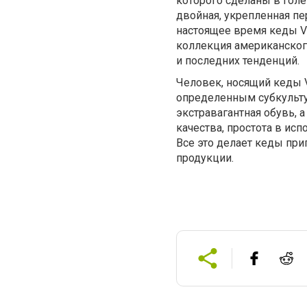
которого сделаны в гол
двойная, укрепленная пе
настоящее время кеды V
коллекция американског
и последних тенденций.
Человек, носящий кеды 
определенным субкультур
экстравагантная обувь, 
качества, простота в ис
Все это делает кеды при
продукции.