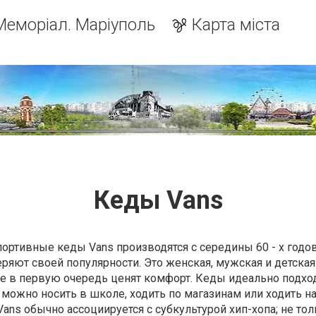
Меморіал. Маріуполь
Карта міста
Кеды Vans
 спортивные кеды Vans производятся с середины 60 - х год
теряют своей популярности. Это женская, мужская и детска
 в первую очередь ценят комфорт. Кеды идеально подход
 можно носить в школе, ходить по магазинам или ходить н
ans обычно ассоциируется с субкультурой хип-хопа; не тол