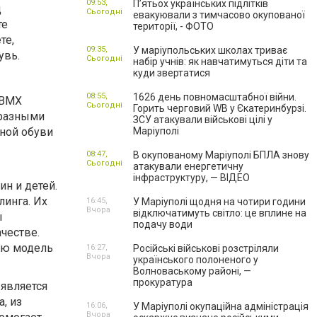
09:53,
П’ятьох українських підлітків
д
Сьогодні
евакуювали з тимчасово окупованої
те
території, - ФОТО
те,
09:35,
У маріупольських школах триває
увь.
Сьогодні
набір учнів: як навчатимуться діти та
куди звертатися
08:55,
1626 день повномасштабної війни.
 BMX
Сьогодні
Горить черговий WB у Єкатеринбурзі.
 разными
ЗСУ атакували військові цілі у
вной обуви
Маріуполі
08:47,
В окупованому Маріуполі БПЛА знову
Сьогодні
атакували енергетичну
інфраструктуру, — ВІДЕО
н и детей.
инга. Их
16:45,
У Маріуполі щодня на чотири години
Вчора
відключатимуть світло: це вплине на
ы
подачу води
ачестве.
ую модель
16:27,
Російські військові розстріляли
Вчора
українського полоненого у
Волноваському районі, —
прокуратура
 является
, из
16:06,
У Маріуполі окупаційна адміністрація
Вчора