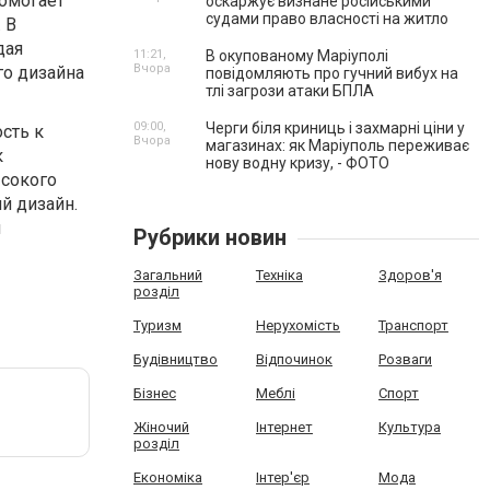
помогает
оскаржує визнане російськими
судами право власності на житло
 В
дая
11:21,
В окупованому Маріуполі
Вчора
го дизайна
повідомляють про гучний вибух на
тлі загрози атаки БПЛА
09:00,
Черги біля криниць і захмарні ціни у
сть к
Вчора
магазинах: як Маріуполь переживає
к
нову водну кризу, - ФОТО
ысокого
й дизайн.
й
Рубрики новин
Загальний
Техніка
Здоров'я
розділ
Туризм
Нерухомість
Транспорт
Будівництво
Відпочинок
Розваги
Бізнес
Меблі
Спорт
Жіночий
Інтернет
Культура
розділ
Економіка
Інтер'єр
Мода