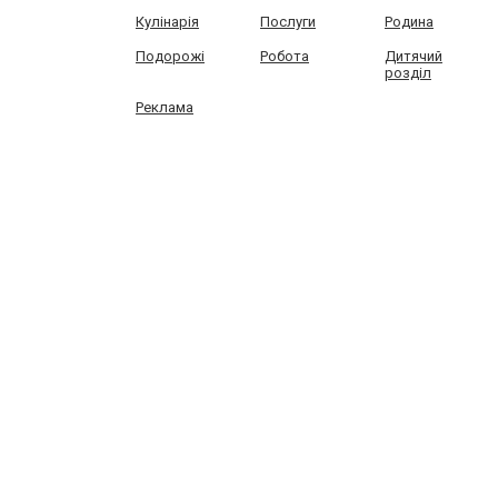
Кулінарія
Послуги
Родина
Подорожі
Робота
Дитячий
розділ
Реклама