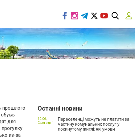
Останні новини
ов прошлого
я обувь
10:06,
Переселенці можуть не платити за
ят для
Сьогодні
частину комунальних послуг у
а прогулку
покинутому житлі: які умови
ько из-за