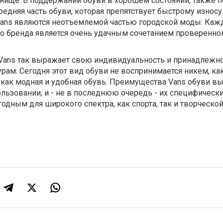
енище. В поддержании обуви в хорошем состоянии, также 
редняя часть обуви, которая препятствует быстрому износу.
ans являются неотъемлемой частью городской моды. Каж
о бренда является очень удачным сочетанием проверенно
Vans так выражает свою индивидуальность и принадлежно
ам. Сегодня этот вид обуви не воспринимается никем, ка
а как модная и удобная обувь. Преимущества Vans обуви в
пользовании, и - не в последнюю очередь - их специфически
годным для широкого спектра, как спорта, так и творческо