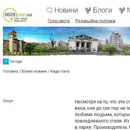
Новини
Блоги
Голос міста
Редакційна політика
П
Погода
Головна
Бізнес новини
Кеды Vans
Спорт
Несмотря на то, что эти
века, они до сих пор не 
любима людьми, которые
повседневного стиля. Их
в парке. Производитель V