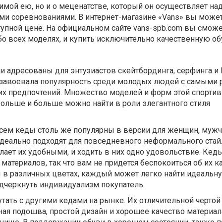
имой ею, но и о меценатстве, который он осуществляет на
ми соревнованиями. В интернет-магазине «Vans» вы може
упной цене. На официальном сайте vans-spb.com вы сможе
о всех моделях, и купить исключительно качественную об
и адресованы для энтузиастов скейтбординга, серфинга и
 завоевала популярность среди молодых людей с самыми
их предпочтений. Множество моделей и форм этой спорти
 больше и больше можно найти в роли элегантного стиля
сем кеды столь же популярны в версии для женщин, мужчи
деально подходят для повседневного неформального стайл
ает их удобными, и ходить в них одно удовольствие. Кед
материалов, так что вам не придется беспокоиться об их к
ы в различных цветах, каждый может легко найти идеальн
одчеркнуть индивидуализм покупатель.
тать с другими кедами на рынке. Их отличительной чертой
ная подошва, простой дизайн и хорошее качество материала