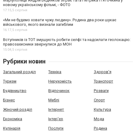
Маріуполець Андрій Бєдняков зіграє тата Петрика П’яточкина у
новому українському фільмі, - ФОТО
17:15,
5 серпня
«Ми не будемо ховати чужу людину». Родина два роки шукає
військового, якого визнали загиблим
16:17,
5 серпня
Вступників із ТОТ змушують робити селфі та надсилати геолокацію:
правозахисники звернулися до МОН
15:04,
5 серпня
Рубрики новин
Загальний розділ
Техніка
Здоров'я
Туризм
Нерухомість
Транспорт
Будівництво
Відпочинок
Розваги
Бізнес
Меблі
Спорт
Жіночий розділ
Інтернет
Культура
Економіка
Інтер'єр
Мода
Кулінарія
Послуги
Родина