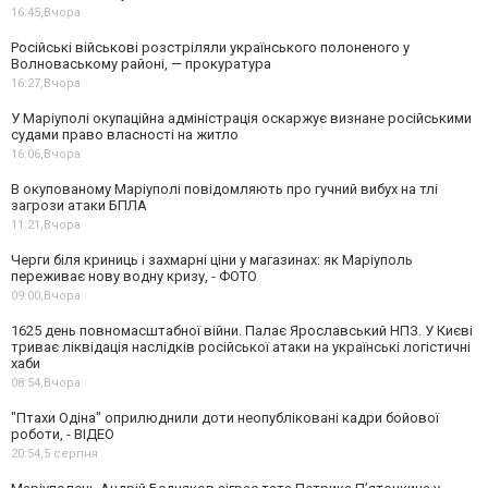
16:45,
Вчора
Російські військові розстріляли українського полоненого у
Волноваському районі, — прокуратура
16:27,
Вчора
У Маріуполі окупаційна адміністрація оскаржує визнане російськими
судами право власності на житло
16:06,
Вчора
В окупованому Маріуполі повідомляють про гучний вибух на тлі
загрози атаки БПЛА
11:21,
Вчора
Черги біля криниць і захмарні ціни у магазинах: як Маріуполь
переживає нову водну кризу, - ФОТО
09:00,
Вчора
1625 день повномасштабної війни. Палає Ярославський НПЗ. У Києві
триває ліквідація наслідків російської атаки на українські логістичні
хаби
08:54,
Вчора
"Птахи Одіна" оприлюднили доти неопубліковані кадри бойової
роботи, - ВІДЕО
20:54,
5 серпня