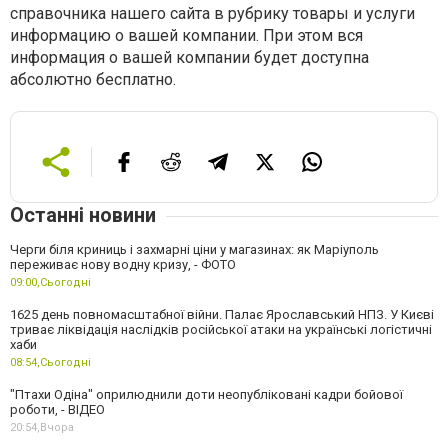
справочника нашего сайта в рубрику товары и услуги
информацию о вашей компании. При этом вся
информация о вашей компании будет доступна
абсолютно бесплатно.
Останні новини
Черги біля криниць і захмарні ціни у магазинах: як Маріуполь
переживає нову водну кризу, - ФОТО
09:00,
Сьогодні
1625 день повномасштабної війни. Палає Ярославський НПЗ. У Києві
триває ліквідація наслідків російської атаки на українські логістичні
хаби
08:54,
Сьогодні
"Птахи Одіна" оприлюднили доти неопубліковані кадри бойової
роботи, - ВІДЕО
20:54,
Вчора