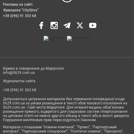
Реклама на сайті
Франшиза "CitySites"
+38 (096) 91 303 68
Віримо в повернення до Маріуполя
info@0629.com.ua
Журналисты сайта
+38 (096) 91 303 68
Допускається цитування матеріалів без отримання попередньої згоди
0629.com.ua за умови розміщення в тексті обов'язкового посилання на
0629.com.ua - Сайт міста Маріуполя. Для інтернет-видань обов'язкове
розміщення прямого, відкритого для пошукових систем гіперпосилання
на цитовані статті не нижче другого абзацу в тексті або в якості джерела.
Порушення виняткових прав переслідується Законом.
Матеріали з плашками "Новини компаній", "Промо", "Партнерський
матеріал", "Партнерський спецпроєкт", "Політичні новини", "Пресреліз",