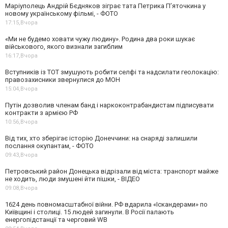
Маріуполець Андрій Бєдняков зіграє тата Петрика П’яточкина у
новому українському фільмі, - ФОТО
17:15,
Вчора
«Ми не будемо ховати чужу людину». Родина два роки шукає
військового, якого визнали загиблим
16:17,
Вчора
Вступників із ТОТ змушують робити селфі та надсилати геолокацію:
правозахисники звернулися до МОН
15:04,
Вчора
Путін дозволив членам банд і наркоконтрабандистам підписувати
контракти з армією РФ
10:56,
Вчора
Від тих, хто зберігає історію Донеччини: на снаряді залишили
послання окупантам, - ФОТО
09:43,
Вчора
Петровський район Донецька відрізали від міста: транспорт майже
не ходить, люди змушені йти пішки, - ВІДЕО
09:08,
Вчора
1624 день повномасштабної війни. РФ вдарила «Іскандерами» по
Київщині і столиці. 15 людей загинули. В Росії палають
енергопідстанції та черговий WB