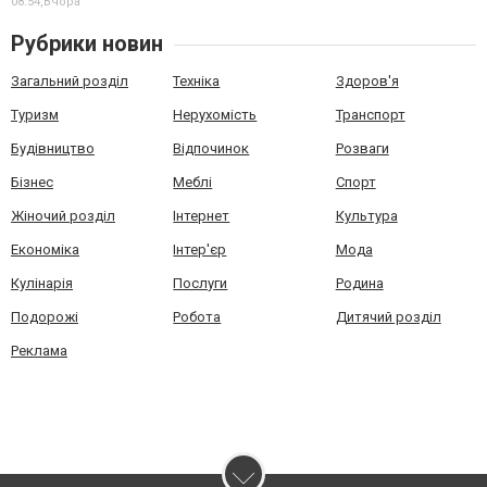
08:54,
Вчора
Рубрики новин
Загальний розділ
Техніка
Здоров'я
Туризм
Нерухомість
Транспорт
Будівництво
Відпочинок
Розваги
Бізнес
Меблі
Спорт
Жіночий розділ
Інтернет
Культура
Економіка
Інтер'єр
Мода
Кулінарія
Послуги
Родина
Подорожі
Робота
Дитячий розділ
Реклама