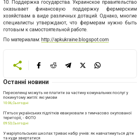
10. Поддержка государства. Украинское правительство
оказывает финансовую поддержку фермерским
хозяйствам в виде различных дотаций. Однако, многие
специалисты утверждают, что фермерам нужно быть
готовым к самостоятельной работе.
По материалам:
http://apkukraine.blogspot.com
Останні новини
Переселенці можуть не платити за частину комунальних послуг у
покинутому житлі: які умови
10:06,
Сьогодні
П’ятьох українських підлітків евакуювали з тимчасово окупованої
території, - ФОТО
09:53,
Сьогодні
У маріупольських школах триває набір учнів: як навчатимуться діти
та куди звертатися