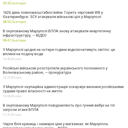
09:35,
Сьогодні
1626 день повномасштабної війни. Горить черговий WB у
Єкатеринбурзі. ЗСУ атакували військові цілі у Маріуполі
08:55,
Сьогодні
В окупованому Маріуполі БПЛА знову атакували енергетичну
інфраструктуру, — ВІДЕО
08:47,
Сьогодні
У Маріуполі щодня на чотири години відключатимуть світло: це
вплине на подачу води
16:45,
Вчора
Російські військові розстріляли українського полоненого у
Волноваському районі, — прокуратура
16:27,
Вчора
У Маріуполі окупаційна адміністрація оскаржує визнане російськими
судами право власності на житло
16:06,
Вчора
В окупованому Маріуполі повідомляють про гучний вибух на тлі
загрози атаки БПЛА
11:21,
Вчора
Черги біля криниць і захмарні ціни у магазинах: як Маріуполь