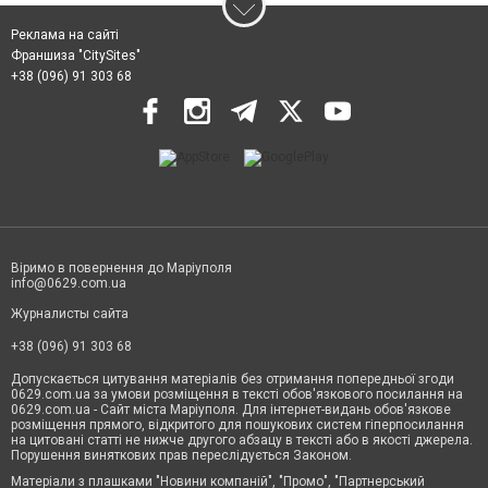
Реклама на сайті
Франшиза "CitySites"
+38 (096) 91 303 68
Віримо в повернення до Маріуполя
info@0629.com.ua
Журналисты сайта
+38 (096) 91 303 68
Допускається цитування матеріалів без отримання попередньої згоди
0629.com.ua за умови розміщення в тексті обов'язкового посилання на
0629.com.ua - Сайт міста Маріуполя. Для інтернет-видань обов'язкове
розміщення прямого, відкритого для пошукових систем гіперпосилання
на цитовані статті не нижче другого абзацу в тексті або в якості джерела.
Порушення виняткових прав переслідується Законом.
Матеріали з плашками "Новини компаній", "Промо", "Партнерський