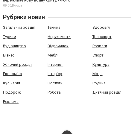
переживає нову водну кризу, - ФОТО
09:00,
Вчора
Рубрики новин
Загальний розділ
Техніка
Здоров'я
Туризм
Нерухомість
Транспорт
Будівництво
Відпочинок
Розваги
Бізнес
Меблі
Спорт
Жіночий розділ
Інтернет
Культура
Економіка
Інтер'єр
Мода
Кулінарія
Послуги
Родина
Подорожі
Робота
Дитячий розділ
Реклама