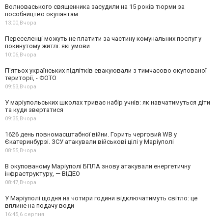
Волноваського священника засудили на 15 років тюрми за
пособництво окупантам
13:00,
Вчора
Переселенці можуть не платити за частину комунальних послуг у
покинутому житлі: які умови
10:06,
Вчора
П’ятьох українських підлітків евакуювали з тимчасово окупованої
території, - ФОТО
09:53,
Вчора
У маріупольських школах триває набір учнів: як навчатимуться діти
та куди звертатися
09:35,
Вчора
1626 день повномасштабної війни. Горить черговий WB у
Єкатеринбурзі. ЗСУ атакували військові цілі у Маріуполі
08:55,
Вчора
В окупованому Маріуполі БПЛА знову атакували енергетичну
інфраструктуру, — ВІДЕО
08:47,
Вчора
У Маріуполі щодня на чотири години відключатимуть світло: це
вплине на подачу води
16:45,
6 серпня