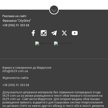
Реклама на сайті
Франшиза "CitySites"
+38 (096) 91 303 68
Віримо в повернення до Маріуполя
info@0629.com.ua
Журналисты сайта
+38 (096) 91 303 68
Допускається цитування матеріалів без отримання попередньої згоди
0629.com.ua за умови розміщення в тексті обов'язкового посилання на
0629.com.ua - Сайт міста Маріуполя. Для інтернет-видань обов'язкове
розміщення прямого, відкритого для пошукових систем гіперпосилання
на цитовані статті не нижче другого абзацу в тексті або в якості джерела.