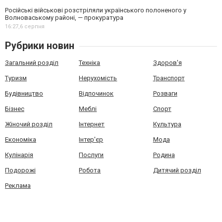
Російські військові розстріляли українського полоненого у
Волноваському районі, — прокуратура
16:27,
6 серпня
Рубрики новин
Загальний розділ
Техніка
Здоров'я
Туризм
Нерухомість
Транспорт
Будівництво
Відпочинок
Розваги
Бізнес
Меблі
Спорт
Жіночий розділ
Інтернет
Культура
Економіка
Інтер'єр
Мода
Кулінарія
Послуги
Родина
Подорожі
Робота
Дитячий розділ
Реклама