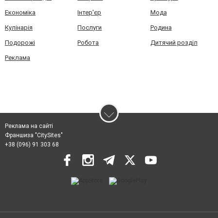
Економіка
Інтер'єр
Мода
Кулінарія
Послуги
Родина
Подорожі
Робота
Дитячий розділ
Реклама
Реклама на сайті
Франшиза "CitySites"
+38 (096) 91 303 68