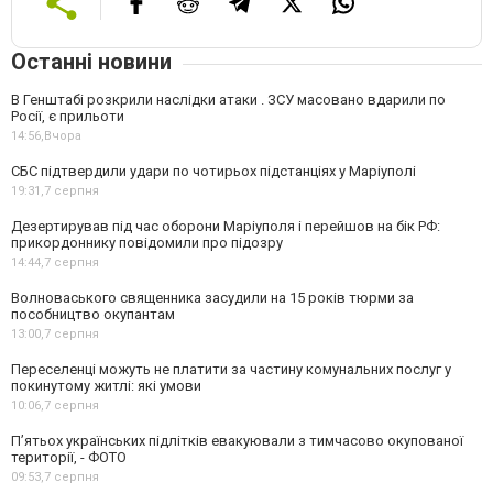
Останні новини
В Генштабі розкрили наслідки атаки . ЗСУ масовано вдарили по
Росії, є прильоти
14:56,
Вчора
СБС підтвердили удари по чотирьох підстанціях у Маріуполі
19:31,
7 серпня
Дезертирував під час оборони Маріуполя і перейшов на бік РФ:
прикордоннику повідомили про підозру
14:44,
7 серпня
Волноваського священника засудили на 15 років тюрми за
пособництво окупантам
13:00,
7 серпня
Переселенці можуть не платити за частину комунальних послуг у
покинутому житлі: які умови
10:06,
7 серпня
П’ятьох українських підлітків евакуювали з тимчасово окупованої
території, - ФОТО
09:53,
7 серпня