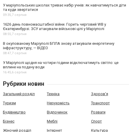
У маріупольських школах триває набір учнів: як навчатимуться діти
та куди звертатися
09:35,
7 серпня
1626 день повномасштабної війни. Горить черговий WB у
Єкатеринбурзі. ЗСУ атакували військові цілі у Маріуполі
08:55,
7 серпня
В окупованому Маріуполі БПЛА знову атакували енергетичну
інфраструктуру, — ВІДЕО
08:47,
7 серпня
У Маріуполі щодня на чотири години відключатимуть світло: це
вплине на подачу води
16:45,
6 серпня
Рубрики новин
Загальний розділ
Техніка
Здоров'я
Туризм
Нерухомість
Транспорт
Будівництво
Відпочинок
Розваги
Бізнес
Меблі
Спорт
Жіночий розділ
Інтернет
Культура