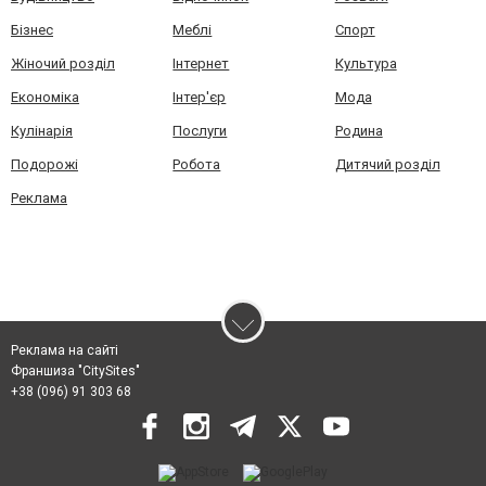
Бізнес
Меблі
Спорт
Жіночий розділ
Інтернет
Культура
Економіка
Інтер'єр
Мода
Кулінарія
Послуги
Родина
Подорожі
Робота
Дитячий розділ
Реклама
Реклама на сайті
Франшиза "CitySites"
+38 (096) 91 303 68