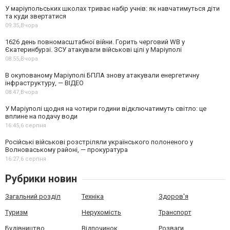
У маріупольських школах триває набір учнів: як навчатимуться діти
та куди звертатися
09:35,
Вчора
1626 день повномасштабної війни. Горить черговий WB у
Єкатеринбурзі. ЗСУ атакували військові цілі у Маріуполі
08:55,
Вчора
В окупованому Маріуполі БПЛА знову атакували енергетичну
інфраструктуру, — ВІДЕО
08:47,
Вчора
У Маріуполі щодня на чотири години відключатимуть світло: це
вплине на подачу води
16:45,
6 серпня
Російські військові розстріляли українського полоненого у
Волноваському районі, — прокуратура
16:27,
6 серпня
Рубрики новин
Загальний розділ
Техніка
Здоров'я
Туризм
Нерухомість
Транспорт
Будівництво
Відпочинок
Розваги