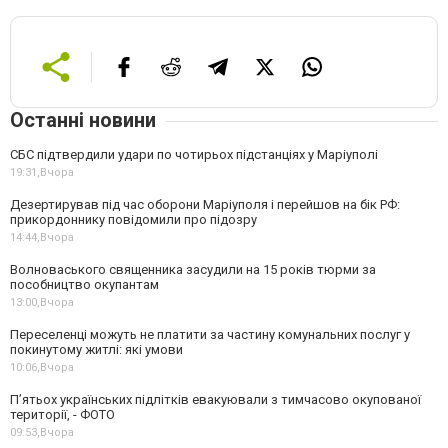
Останні новини
СБС підтвердили удари по чотирьох підстанціях у Маріуполі
19:31,
Вчора
Дезертирував під час оборони Маріуполя і перейшов на бік РФ:
прикордоннику повідомили про підозру
14:44,
Вчора
Волноваського священника засудили на 15 років тюрми за
пособництво окупантам
13:00,
Вчора
Переселенці можуть не платити за частину комунальних послуг у
покинутому житлі: які умови
10:06,
Вчора
П’ятьох українських підлітків евакуювали з тимчасово окупованої
території, - ФОТО
09:53,
Вчора