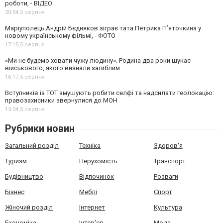
роботи, - ВІДЕО
20:54,
5 серпня
Маріуполець Андрій Бєдняков зіграє тата Петрика П’яточкина у
новому українському фільмі, - ФОТО
17:15,
5 серпня
«Ми не будемо ховати чужу людину». Родина два роки шукає
військового, якого визнали загиблим
16:17,
5 серпня
Вступників із ТОТ змушують робити селфі та надсилати геолокацію:
правозахисники звернулися до МОН
15:04,
5 серпня
Рубрики новин
Загальний розділ
Техніка
Здоров'я
Туризм
Нерухомість
Транспорт
Будівництво
Відпочинок
Розваги
Бізнес
Меблі
Спорт
Жіночий розділ
Інтернет
Культура
Економіка
Інтер'єр
Мода