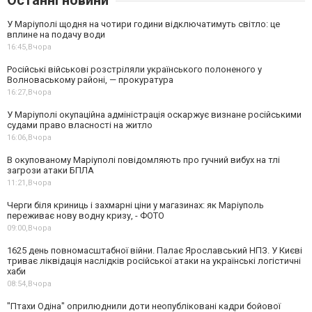
Останні новини
У Маріуполі щодня на чотири години відключатимуть світло: це
вплине на подачу води
16:45,
Вчора
Російські військові розстріляли українського полоненого у
Волноваському районі, — прокуратура
16:27,
Вчора
У Маріуполі окупаційна адміністрація оскаржує визнане російськими
судами право власності на житло
16:06,
Вчора
В окупованому Маріуполі повідомляють про гучний вибух на тлі
загрози атаки БПЛА
11:21,
Вчора
Черги біля криниць і захмарні ціни у магазинах: як Маріуполь
переживає нову водну кризу, - ФОТО
09:00,
Вчора
1625 день повномасштабної війни. Палає Ярославський НПЗ. У Києві
триває ліквідація наслідків російської атаки на українські логістичні
хаби
08:54,
Вчора
"Птахи Одіна" оприлюднили доти неопубліковані кадри бойової