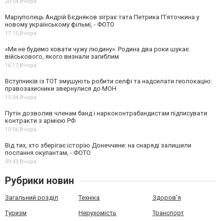
20:54,
Вчора
Маріуполець Андрій Бєдняков зіграє тата Петрика П’яточкина у
новому українському фільмі, - ФОТО
17:15,
Вчора
«Ми не будемо ховати чужу людину». Родина два роки шукає
військового, якого визнали загиблим
16:17,
Вчора
Вступників із ТОТ змушують робити селфі та надсилати геолокацію:
правозахисники звернулися до МОН
15:04,
Вчора
Путін дозволив членам банд і наркоконтрабандистам підписувати
контракти з армією РФ
10:56,
Вчора
Від тих, хто зберігає історію Донеччини: на снаряді залишили
послання окупантам, - ФОТО
09:43,
Вчора
Рубрики новин
Загальний розділ
Техніка
Здоров'я
Туризм
Нерухомість
Транспорт