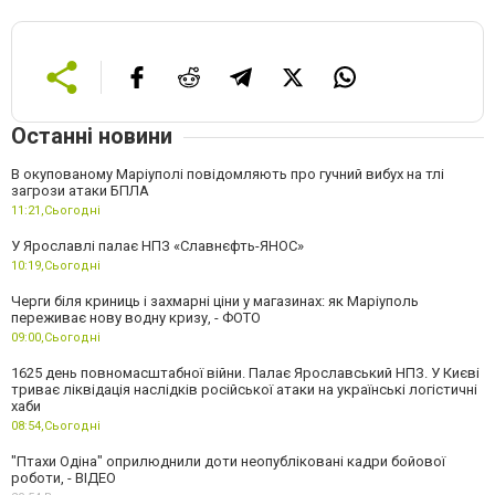
Останні новини
В окупованому Маріуполі повідомляють про гучний вибух на тлі
загрози атаки БПЛА
11:21,
Сьогодні
У Ярославлі палає НПЗ «Славнєфть-ЯНОС»
10:19,
Сьогодні
Черги біля криниць і захмарні ціни у магазинах: як Маріуполь
переживає нову водну кризу, - ФОТО
09:00,
Сьогодні
1625 день повномасштабної війни. Палає Ярославський НПЗ. У Києві
триває ліквідація наслідків російської атаки на українські логістичні
хаби
08:54,
Сьогодні
"Птахи Одіна" оприлюднили доти неопубліковані кадри бойової
роботи, - ВІДЕО