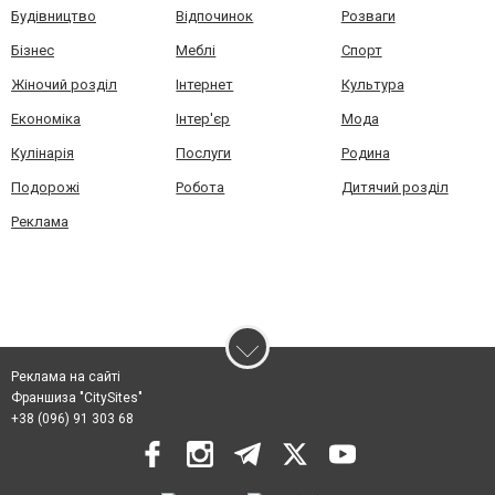
Будівництво
Відпочинок
Розваги
Бізнес
Меблі
Спорт
Жіночий розділ
Інтернет
Культура
Економіка
Інтер'єр
Мода
Кулінарія
Послуги
Родина
Подорожі
Робота
Дитячий розділ
Реклама
Реклама на сайті
Франшиза "CitySites"
+38 (096) 91 303 68