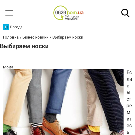
П
Погода
Головна
Бізнес новини
Выбираем носки
Выбираем носки
Мода
Ес
ли
в
ы
ст
ре
м
ит
ес
ь