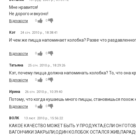
Мне нравится!
Не дорого и вкусно!
0
0
Відповісти
Кэт
24 січ. 2010 р., 18:38:41
И чем же пицца напоминает колобка? Разве что раздавленного
0
0
Відповісти
Татьяна
25 січ. 2010 р., 18:29:26
Кэт, почему пицца должна напоминать колобка? То, что она кр
0
0
Відповісти
Ирина
26 січ. 2010 р., 10:39:40
Потому, что когда кушаешь много пиццы, становишься похож на
0
0
Відповісти
ВОЛК
13 лют. 2010 р., 15:56:22
КАКОЕ КАЧЕСТВО МОЖЕТ БЫТЬ У ПРОДУКТА,ЕСЛИ ОН ГОТО
ВАГОНЧИКИ ЗАКРЫЛИ,ОДИН КОЛОБОК ОСТАЛСЯ ЖИВ,ПАРАДОК