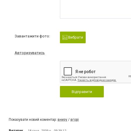
Завантажити фото:
Вибрати
Авторизуватись
Відправити
Показувати новий коментар:
внизу
/
вгорі
Веталик
18 груд. 2009 р., 09:39:12