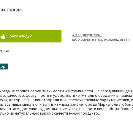
тях города
Авторизуйтесь
,
Я рекомендую
щоб оцінити і порекомендувати
ендує
App
когда не теряют своей значимости и актуальности. На сегодняшний ден
во, качество, доступность и удовольствие. Мысль о создании в нашем
очек, которые бы олицетворяли вышеперечисленные характеристики, 
сталась лишь мыслью, и вот, в каждом районе города Мариуполя любой
качество и доступное удовольствие. Итак, ценности пиццы «Колобок»: 
олько из натуральных высококачественных продукто...