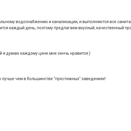
альному водоснабжению и канализации, и выполняются все санит
дится каждый день, поэтому предлагаем вкусный, качественный про
й я думаю каждому цене.мне оенчь нравится:)
о лучше чем в большинстве "престижных" заведениях!