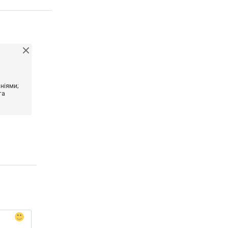
ніями;
та