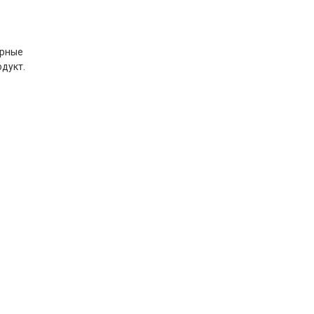
арные
дукт.