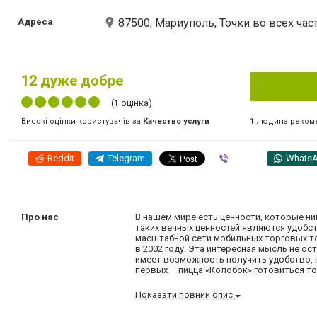
Адреса
87500, Мариуполь, Точки во всех час
12
дуже добре
(
1
оцінка)
1 людина реком
Високі оцінки користувачів за
Качество услуги
Reddit
Telegram
Viber
Whats
Про нас
В нашем мире есть ценности, которые ни
таких вечных ценностей являются удобст
масштабной сети мобильных торговых т
в 2002 году. Эта интересная мысль не о
имеет возможность получить удобство, 
первых – пицца «Колобок» готовиться т
Показати повний опис