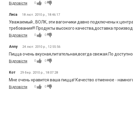
0
0
Відповісти
Лиса
18 лют. 2010 р., 18:46:17
Уважаемый , ВОЛК, эти вагончики давно подключены к центр
требования!!! Продукты высокого качества,доставка произво
0
0
Відповісти
Anny
24 лют. 2010 р., 12:55:56
Пицца очень вкусная,питательная,всегда свежая.По доступно
0
0
Відповісти
Кот
29 бер. 2010 р., 18:07:28
Мне очень нравится ваша пицца! Качество отменное - намног
0
0
Відповісти