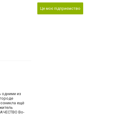
Це моє підприємство
ь одними из
 городе
возникла ещё
 житель
КАЧЕСТВО Во-