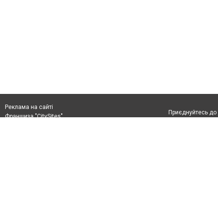
Реклама на сайті
Приєднуйтесь до 
Франшиза "CitySites"
+38 (096) 91 303 68
Віримо в повернення до Маріуполя
Допускається цит
info@0629.com.ua
тексті обов'язко
розміщення прямо
Журналисты сайта
абзацу в тексті 
Матеріали з плаш
+38 (096) 91 303 68
"Політичні новини
Політика конфіде