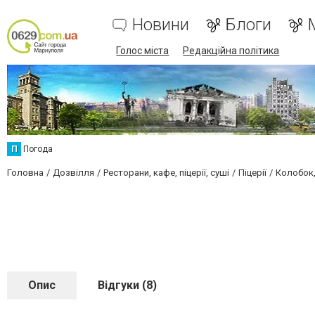
Новини
Блоги
Голос міста
Редакційна політика
П
Погода
Головна
Дозвілля
Ресторани, кафе, піцерії, суші
Піцерії
Колобок,
Опис
Відгуки (8)