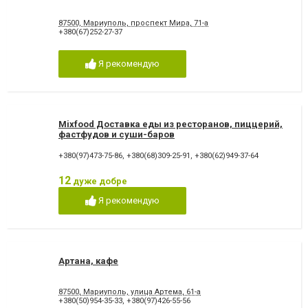
87500, Мариуполь, проспект Мира, 71-а
+380(67)252-27-37
Я рекомендую
Mixfood Доставка еды из ресторанов, пиццерий,
фастфудов и суши-баров
+380(97)473-75-86
,
+380(68)309-25-91
,
+380(62)949-37-64
12
дуже добре
Я рекомендую
Артана, кафе
87500, Мариуполь, улица Артема, 61-а
+380(50)954-35-33
,
+380(97)426-55-56