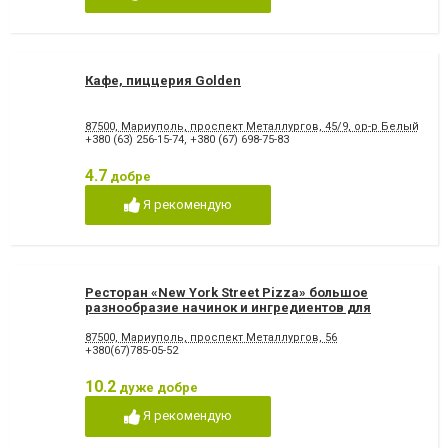
Кафе, пиццерия Golden
87500, Мариуполь, проспект Металлургов, 45/9, ор-р Белый Пар
+380 (63) 256-15-74
,
+380 (67) 698-75-83
4.7
добре
Я рекомендую
Ресторан «New York Street Pizza» большое
разнообразие начинок и ингредиентов для
пиццы
87500, Мариуполь, проспект Металлургов, 56
+380(67)785-05-52
10.2
дуже добре
Я рекомендую