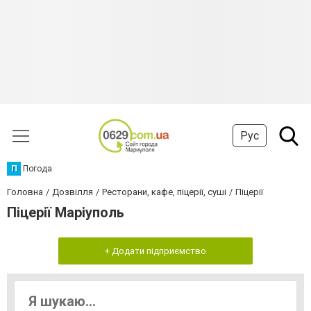
Рус
П
Погода
Головна
Дозвілля
Ресторани, кафе, піцерії, суші
Піцерії
Піцерії Маріуполь
+ Додати підприємство