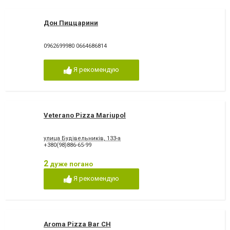
Дон Пиццарини
0962699980 0664686814
Я рекомендую
Veterano Pizza Mariupol
улица Будівельників, 133-а
+380(98)886-65-99
2
дуже погано
Я рекомендую
Aroma Pizza Bar CH