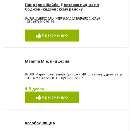
Пиццерия Шайба. Доставка пиццы по
Орджоникидзевскому району
87500, Мариуполь, улица Азовстальская, 39-7а
+380 (67) 940-91-24
Я рекомендую
Mamma Mia, пиццерия
87500, Мариуполь, улица Куинджи, 48, ориентир Драмтеатр
+380 (629) 47-56-08
,
+380(97)265-55-57
4.9
добре
Я рекомендую
Колобок, пицца