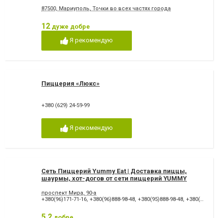
87500, Мариуполь, Точки во всех частях города
12
дуже добре
Я рекомендую
Пиццерия «Люкс»
+380 (629) 24-59-99
Я рекомендую
Сеть Пиццерий Yummy Eat | Доставка пиццы,
шаурмы, хот-догов от сети пиццерий YUMMY
проспект Мира, 90-а
+380(96)171-71-16
,
+380(96)888-98-48
,
+380(95)888-98-48
,
+380(96)645-01-01
5.2
добре