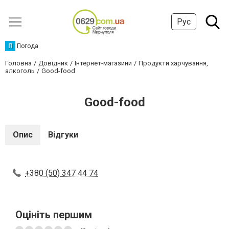
Рус
П
Погода
Головна
Довідник
Інтернет-магазини
Продукти харчування,
алкоголь
Good-food
Good-food
Опис
Відгуки
+380 (50) 347 44 74
Оцініть першим