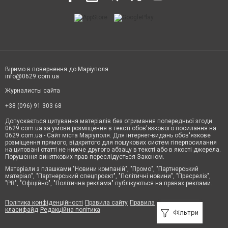
Віримо в повернення до Маріуполя
info@0629.com.ua
Журналисты сайта
+38 (096) 91 303 68
Допускається цитування матеріалів без отримання попередньої згоди
0629.com.ua за умови розміщення в тексті обов'язкового посилання на
0629.com.ua - Сайт міста Маріуполя. Для інтернет-видань обов'язкове
розміщення прямого, відкритого для пошукових систем гіперпосилання
на цитовані статті не нижче другого абзацу в тексті або в якості джерела.
Порушення виняткових прав переслідується Законом.
Матеріали з плашками "Новини компаній", "Промо", "Партнерський
матеріал", "Партнерський спецпроєкт", "Політичні новини", "Пресреліз",
"PR", "Офіційно", "Політична реклама" публікуються на правах реклами.
Політика конфіденційності
Правила сайту
Правила
класифайд
Редакційна політика
Фільтри