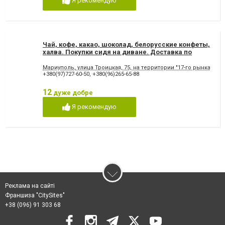
Я рекомендую
Чай, кофе, какао, шоколад, белорусские конфеты,
халва. Покупки сидя на диване. Доставка по
Украине.
Мариуполь, улица Троицкая, 75, на территории "17-го рынка"
+380(97)727-60-50
,
+380(96)265-65-88
12
дуже добре
Я рекомендую
Реклама на сайті
Франшиза "CitySites"
+38 (096) 91 303 68