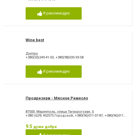
Я рекомендую
Wine best
Дніпро
+380(50)249-41-50
,
+380(98)035-93-58
Я рекомендую
Продрезерв - Мясное Ремесло
87500, Мариуполь, улица Таганрогская, 5
+380 (629) 402575 Городской
,
+380(96)011-07-87
,
+380(96)011-03-87
9.5
дуже добре