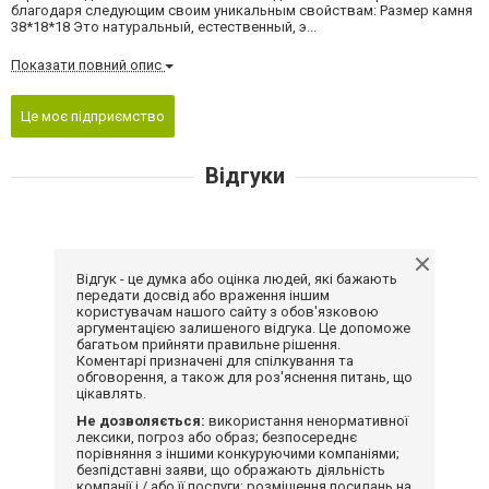
благодаря следующим своим уникальным свойствам: Размер камня
38*18*18 Это натуральный, естественный, э...
Показати повний опис
Це моє підприємство
Відгуки
Відгук - це думка або оцінка людей, які бажають
передати досвід або враження іншим
користувачам нашого сайту з обов'язковою
аргументацією залишеного відгука. Це допоможе
багатьом прийняти правильне рішення.
Коментарі призначені для спілкування та
обговорення, а також для роз'яснення питань, що
цікавлять.
Не дозволяється:
використання ненормативної
лексики, погроз або образ; безпосереднє
порівняння з іншими конкуруючими компаніями;
безпідставні заяви, що ображають діяльність
компанії і / або її послуги; розміщення посилань на