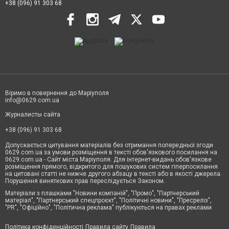
+38 (096) 91 303 68
Віримо в повернення до Маріуполя
info@0629.com.ua
Журналисты сайта
+38 (096) 91 303 68
Допускається цитування матеріалів без отримання попередньої згоди
0629.com.ua за умови розміщення в тексті обов'язкового посилання на
0629.com.ua - Сайт міста Маріуполя. Для інтернет-видань обов'язкове
розміщення прямого, відкритого для пошукових систем гіперпосилання
на цитовані статті не нижче другого абзацу в тексті або в якості джерела.
Порушення виняткових прав переслідується Законом.
Матеріали з плашками "Новини компаній", "Промо", "Партнерський
матеріал", "Партнерський спецпроєкт", "Політичні новини", "Пресреліз",
"PR", "Офіційно", "Політична реклама" публікуються на правах реклами.
Політика конфіденційності
Правила сайту
Правила