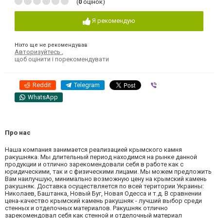
(
0
оцінок)
Я рекомендую
Ніхто ще не рекомендував
Авторизуйтесь
,
щоб оцінити і порекомендувати
Reddit
Telegram
Viber
WhatsApp
Про нас
Наша компания занимается реализацией крымского камня
ракушняка. Мы длительный период находимся на рынке данной
продукции и отлично зарекомендовали себя в работе как с
юридическими, так и с физическими лицами. Мы можем предложить
Вам наилучшую, минимально возможную цену на крымский камень
ракушняк. Доставка осуществляется по всей територии Украины:
Николаев, Баштанка, Новый Буг, Новая Одесса и т.д. В сравнении
цена-качество крымский камень ракушняк - лучший выбор среди
стенных и отделочных материалов. Ракушняк отлично
зарекомендовал себя как стенной и отделочный материал