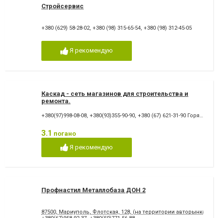
Стройсервис
+380 (629) 58-28-02
,
+380 (98) 315-65-54
,
+380 (98) 312-45-05
Я рекомендую
Каскад - сеть магазинов для строительства и
ремонта.
+380(97)998-08-08
,
+380(93)355-90-90
,
+380 (67) 621-31-90 Горячая линия Киевстар
3.1
погано
Я рекомендую
Профнастил Металлобаза ДОН 2
87500, Мариуполь, Флотская, 128, (на территории авторынка "Ю