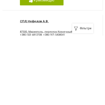
Я рекомендую
СПД Нефедов А.В.
Фільтри
87500, Мариуполь, переулок Кузнечный, 2, Офис№10
+380 (50) 6813708
,
+380 (97) 5408541
Я рекомендую
Мар-тех
мариуполь, 52, офис
+380 (96) 8512170
,
+380 (96) 8512170
Я рекомендую