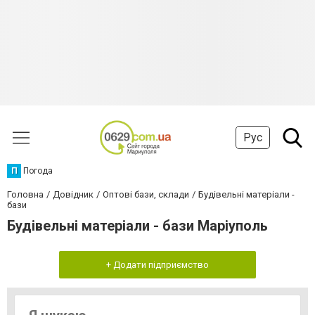
Рус
П
Погода
Головна
Довідник
Оптові бази, склади
Будівельні матеріали -
бази
Будівельні матеріали - бази Маріуполь
+ Додати підприємство