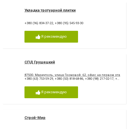
Укладка тротуарной плитки
+380 (96) 834-37-22
,
+380 (95) 545-93-30
Я рекомендую
СПД Грушецкий
87500, Мариуполь, улица Громовой, 62, офис на первом этаже
+380 (63) 753-59-29
,
+380 (50) 818-68-86
,
+380 (98) 217-02-17
,
+380 (629) 53-50-30
Я рекомендую
Строй-Мир