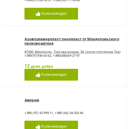
+380(67)958-92-37
,
+380(50)771-56-88
Я рекомендую
Азовполимерпласт пенопласт от Мариупольского
производителя
87500, Маріуполь, Торгова вулиця, 34, Центр утепления Термод
+380(97)936-65-62
,
+380(68)669-27-97
12
дуже добре
Я рекомендую
Авирам
+380 (97) 42-999-11
,
+380 (66) 04-202-46
Я рекомендую