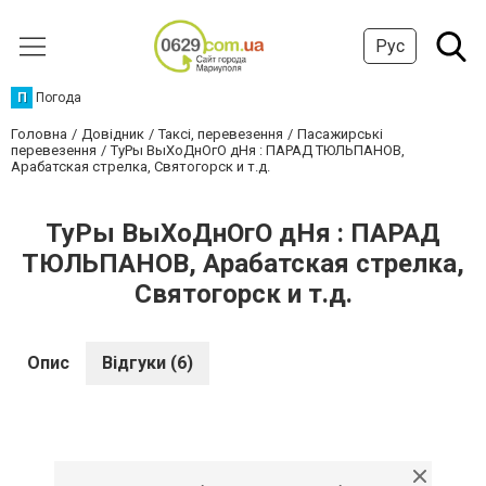
Рус
П
Погода
Головна
Довідник
Таксі, перевезення
Пасажирські
перевезення
ТуРы ВыХоДнОгО дНя : ПАРАД ТЮЛЬПАНОВ,
Арабатская стрелка, Святогорск и т.д.
ТуРы ВыХоДнОгО дНя : ПАРАД
ТЮЛЬПАНОВ, Арабатская стрелка,
Святогорск и т.д.
Опис
Відгуки (6)