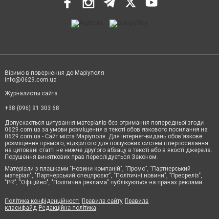
Віримо в повернення до Маріуполя
info@0629.com.ua
Журналисты сайта
+38 (096) 91 303 68
Допускається цитування матеріалів без отримання попередньої згоди
0629.com.ua за умови розміщення в тексті обов'язкового посилання на
0629.com.ua - Сайт міста Маріуполя. Для інтернет-видань обов'язкове
розміщення прямого, відкритого для пошукових систем гіперпосилання
на цитовані статті не нижче другого абзацу в тексті або в якості джерела.
Порушення виняткових прав переслідується Законом.
Матеріали з плашками "Новини компаній", "Промо", "Партнерський
матеріал", "Партнерський спецпроєкт", "Політичні новини", "Пресреліз",
"PR", "Офіційно", "Політична реклама" публікуються на правах реклами.
Політика конфіденційності
Правила сайту
Правила
класифайд
Редакційна політика