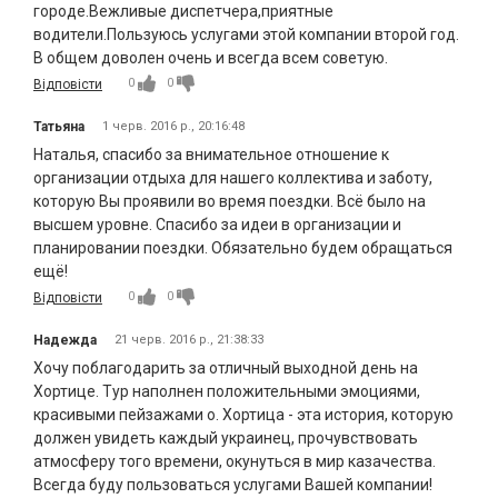
городе.Вежливые диспетчера,приятные
водители.Пользуюсь услугами этой компании второй год.
В общем доволен очень и всегда всем советую.
0
0
Відповісти
Татьяна
1 черв. 2016 р., 20:16:48
Наталья, спасибо за внимательное отношение к
организации отдыха для нашего коллектива и заботу,
которую Вы проявили во время поездки. Всё было на
высшем уровне. Спасибо за идеи в организации и
планировании поездки. Обязательно будем обращаться
ещё!
0
0
Відповісти
Надежда
21 черв. 2016 р., 21:38:33
Хочу поблагодарить за отличный выходной день на
Хортице. Тур наполнен положительными эмоциями,
красивыми пейзажами о. Хортица - эта история, которую
должен увидеть каждый украинец, прочувствовать
атмосферу того времени, окунуться в мир казачества.
Всегда буду пользоваться услугами Вашей компании!