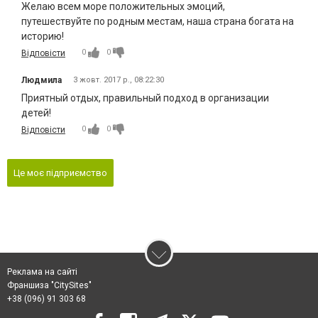
Желаю всем море положительных эмоций,
путешествуйте по родным местам, наша страна богата на
историю!
0
0
Відповісти
Людмила
3 жовт. 2017 р., 08:22:30
Приятный отдых, правильный подход в организации
детей!
0
0
Відповісти
Це моє підприємство
Реклама на сайті
Франшиза "CitySites"
+38 (096) 91 303 68