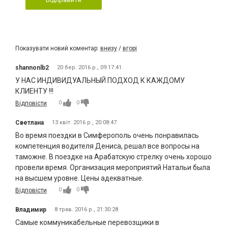
Показувати новий коментар:
внизу
/
вгорі
shannonlb2
20 бер. 2016 р., 09:17:41
У НАС ИНДИВИДУАЛЬНЫЙ ПОДХОД К КАЖДОМУ
КЛИЕНТУ !!!
0
0
Відповісти
Светлана
13 квіт. 2016 р., 20:08:47
Во время поездки в Симферополь очень понравилась
компетенция водителя Дениса, решал все вопросы на
таможне. В поездке на Арабатскую стрелку очень хорошо
провели время. Организация мероприятий Натальи была
на высшем уровне. Цены адекватные.
0
0
Відповісти
Владимир
8 трав. 2016 р., 21:30:28
Самые коммуникабельные перевозщики в