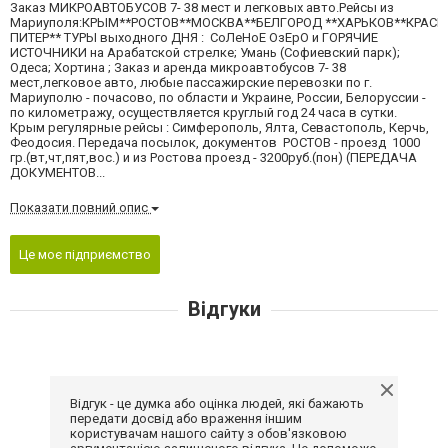
Заказ МИКРОАВТОБУСОВ 7- 38 мест и легковых авто.Рейсы из
Мариуполя:КРЫМ**РОСТОВ**МОСКВА**БЕЛГОРОД **ХАРЬКОВ**КРАС
ПИТЕР** ТУРЫ выходного ДНЯ : СоЛеНоЕ ОзЕрО и ГОРЯЧИЕ
ИСТОЧНИКИ на Арабатской стрелке; Умань (Софиевский парк);
Одеса; Хортина ; Заказ и аренда микроавтобусов 7- 38
мест,легковое авто, любые пассажирские перевозки по г.
Мариуполю - почасово, по области и Украине, России, Белоруссии -
по километражу, осуществляется круглый год 24 часа в сутки.
Крым регулярные рейсы : Симферополь, Ялта, Севастополь, Керчь,
Феодосия. Передача посылок, документов РОСТОВ - проезд 1000
гр.(вт,чт,пят,вос.) и из Ростова проезд - 3200руб.(пон) (ПЕРЕДАЧА
ДОКУМЕНТОВ...
Показати повний опис
Це моє підприємство
Відгуки
Відгук - це думка або оцінка людей, які бажають
передати досвід або враження іншим
користувачам нашого сайту з обов'язковою