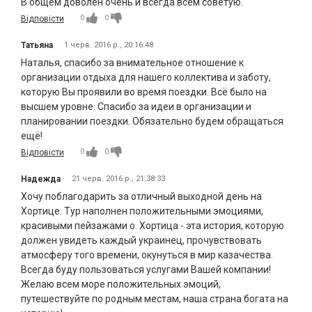
В общем доволен очень и всегда всем советую.
0
0
Відповісти
Татьяна
1 черв. 2016 р., 20:16:48
Наталья, спасибо за внимательное отношение к
организации отдыха для нашего коллектива и заботу,
которую Вы проявили во время поездки. Всё было на
высшем уровне. Спасибо за идеи в организации и
планировании поездки. Обязательно будем обращаться
ещё!
0
0
Відповісти
Надежда
21 черв. 2016 р., 21:38:33
Хочу поблагодарить за отличный выходной день на
Хортице. Тур наполнен положительными эмоциями,
красивыми пейзажами о. Хортица - эта история, которую
должен увидеть каждый украинец, прочувствовать
атмосферу того времени, окунуться в мир казачества.
Всегда буду пользоваться услугами Вашей компании!
Желаю всем море положительных эмоций,
путешествуйте по родным местам, наша страна богата на