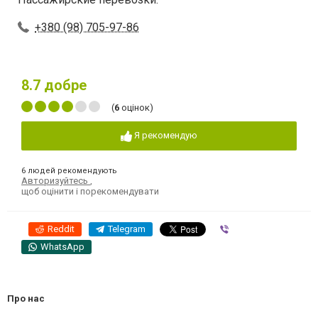
+380 (98) 705-97-86
8.7
добре
(
6
оцінок)
Я рекомендую
6 людей рекомендують
Авторизуйтесь
,
щоб оцінити і порекомендувати
Reddit
Telegram
Viber
WhatsApp
Про нас