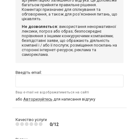
аргументацією залишеного відгука. Це допоможе
багатьом прийняти правильне рішення.
Коментарі призначені для спілкування та
обговорення, а також для роз'яснення питань, що
цікавлять.
Не дозволяється:
використання ненормативної
лексики, погроз або образ; безпосереднє
порівняння з іншими конкуруючими компаніями;
безпідставні заяви, що ображають діяльність
компанії і / або її послуги; розміщення посилань на
сторонні інтернет-ресурси; реклама та
самореклама.
Введіть email:
Ваш e-mail не відображатиметься на сайті
або
Авторизуйтесь
для написання відгуку
Качество услуги
0/12