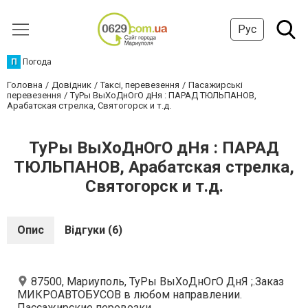
Рус
П
Погода
Головна
Довідник
Таксі, перевезення
Пасажирські
перевезення
ТуРы ВыХоДнОгО дНя : ПАРАД ТЮЛЬПАНОВ,
Арабатская стрелка, Святогорск и т.д.
ТуРы ВыХоДнОгО дНя : ПАРАД
ТЮЛЬПАНОВ, Арабатская стрелка,
Святогорск и т.д.
Опис
Відгуки (6)
87500, Мариуполь, ТуРы ВыХоДнОгО ДнЯ ;.Заказ
МИКРОАВТОБУСОВ в любом направлении.
Пассажирские перевозки.