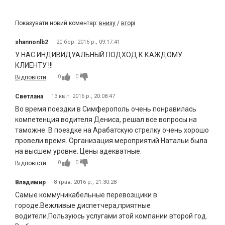
Показувати новий коментар:
внизу
/
вгорі
shannonlb2
20 бер. 2016 р., 09:17:41
У НАС ИНДИВИДУАЛЬНЫЙ ПОДХОД К КАЖДОМУ
КЛИЕНТУ !!!
0
0
Відповісти
Светлана
13 квіт. 2016 р., 20:08:47
Во время поездки в Симферополь очень понравилась
компетенция водителя Дениса, решал все вопросы на
таможне. В поездке на Арабатскую стрелку очень хорошо
провели время. Организация мероприятий Натальи была
на высшем уровне. Цены адекватные.
0
0
Відповісти
Владимир
8 трав. 2016 р., 21:30:28
Самые коммуникабельные перевозщики в
городе.Вежливые диспетчера,приятные
водители.Пользуюсь услугами этой компании второй год.