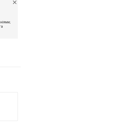
ніями;
та