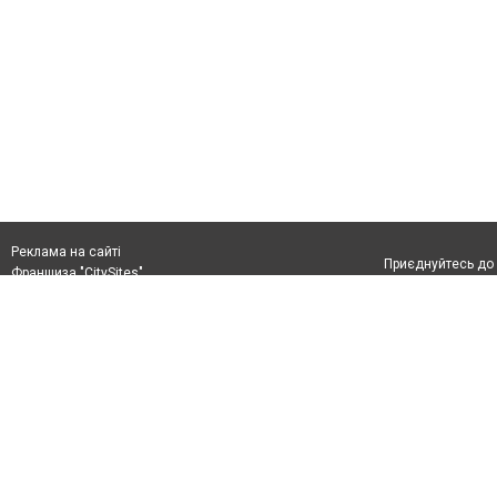
Реклама на сайті
Приєднуйтесь до 
Франшиза "CitySites"
+38 (096) 91 303 68
Віримо в повернення до Маріуполя
Допускається цит
info@0629.com.ua
тексті обов'язко
розміщення прямо
Журналисты сайта
абзацу в тексті 
Матеріали з плаш
+38 (096) 91 303 68
"Політичні новини