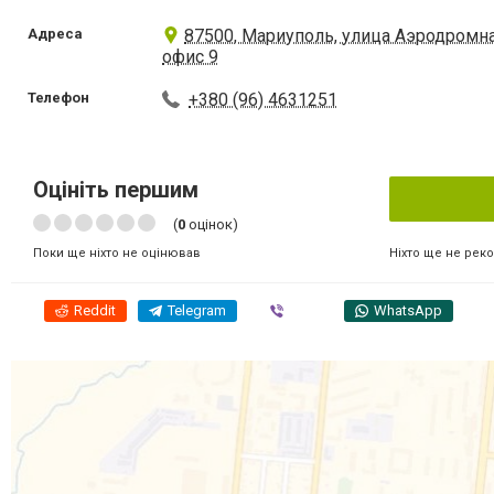
Адреса
87500, Мариуполь, улица Аэродромна
офис 9
Телефон
+380 (96) 4631251
Оцініть першим
(
0
оцінок)
Ніхто ще не рек
Поки ще ніхто не оцінював
Reddit
Telegram
Viber
WhatsApp