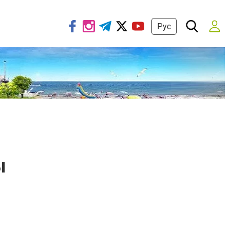
Рус
ы