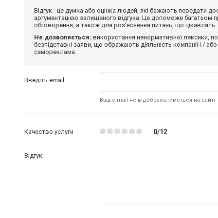
Відгук - це думка або оцінка людей, які бажають передати 
аргументацією залишеного відгука. Це допоможе багатьом пр
обговорення, а також для роз'яснення питань, що цікавлять.
Не дозволяється:
використання ненормативної лексики, по
безпідставні заяви, що ображають діяльність компанії і / або
самореклама.
Введіть email:
Ваш e-mail не відображатиметься на сайті
Качество услуги
0/12
Відгук: