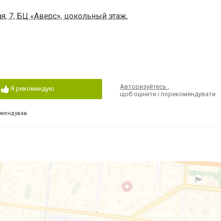
я, 7, БЦ «Аверс», цокольный этаж,
Авторизуйтесь
,
Я рекомендую
щоб оцінити і порекомендувати
омендував