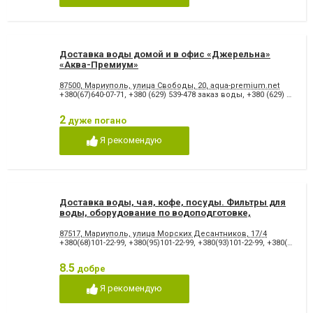
Доставка воды домой и в офис «Джерельна»
«Аква-Премиум»
87500, Мариуполь, улица Свободы, 20, aqua-premium.net
+380(67)640-07-71
,
+380 (629) 539-478 заказ воды
,
+380 (629) 53-96-15 отдел сбыта
2
дуже погано
Я рекомендую
Доставка воды, чая, кофе, посуды. Фильтры для
воды, оборудование по водоподготовке,
насосная группа.
87517, Мариуполь, улица Морских Десантников, 17/4
+380(68)101-22-99
,
+380(95)101-22-99
,
+380(93)101-22-99
,
+380(62)940-65-99
8.5
добре
Я рекомендую