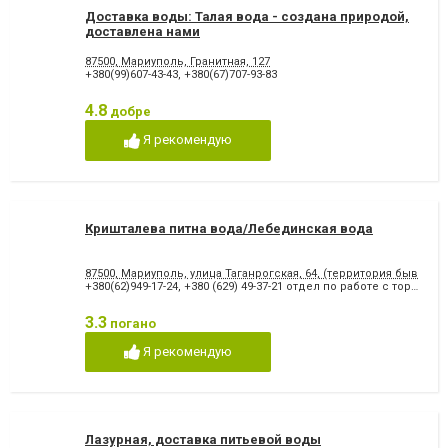
Доставка воды: Талая вода - создана природой,
доставлена нами
87500, Мариуполь, Гранитная, 127
+380(99)607-43-43
,
+380(67)707-93-83
4.8
добре
Я рекомендую
Кришталева питна вода/Лебединская вода
87500, Мариуполь, улица Таганрогская, 64, (территория бывшег
+380(62)949-17-24
,
+380 (629) 49-37-21 отдел по работе с торговыми се
3.3
погано
Я рекомендую
Лазурная, доставка питьевой воды