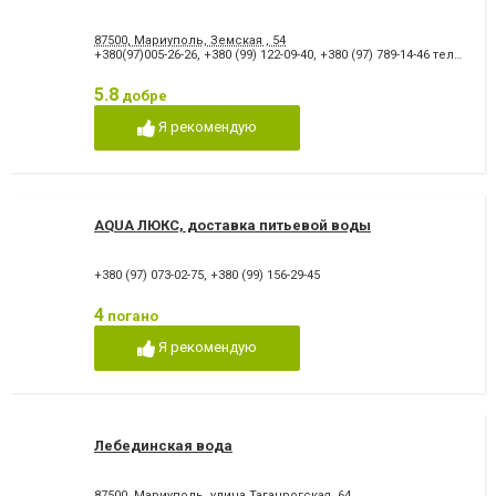
87500, Мариуполь, Земская , 54
+380(97)005-26-26
,
+380 (99) 122-09-40
,
+380 (97) 789-14-46 телефон контроля качества
5.8
добре
Я рекомендую
AQUA ЛЮКС, доставка питьевой воды
+380 (97) 073-02-75
,
+380 (99) 156-29-45
4
погано
Я рекомендую
Лебединская вода
87500, Мариуполь, улица Таганрогская, 64