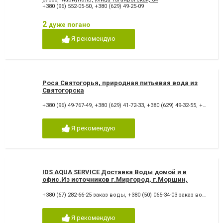
+380 (96) 552-05-50
,
+380 (629) 49-25-09
2
дуже погано
Я рекомендую
Роса Святогорья, природная питьевая вода из
Святогорска
+380 (96) 49-767-49
,
+380 (629) 41-72-33
,
+380 (629) 49-32-55
,
+380 (66) 165-54-53
Я рекомендую
IDS AQUA SERVICE Доставка Воды домой и в
офис.Из источников г.Миргород, г.Моршин,
г.Голая Пристань
+380 (67) 282-66-25 заказ воды
,
+380 (50) 065-34-03 заказ воды
,
+38
Я рекомендую