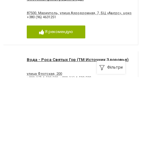
87500, Мариуполь, улица Аэродромная, 7, БЦ «Аверс», цокольны
+380 (96) 4631251
Я рекомендую
Вода - Роса Святых Гор (ТМ Источник Здоровья)
Фільтри
улица Флотская, 200
+380 (67) 1-588-588
,
+380 (66) 1-588-588
7.9
добре
Я рекомендую
Аляска
+380 (800) 505-881 бесплатный