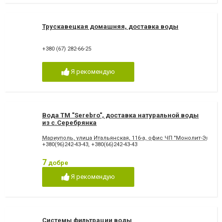
Трускавецкая домашняя, доставка воды
+380 (67) 282-66-25
Я рекомендую
Вода ТМ "Serebro", доставка натуральной воды
из с.Серебрянка
Мариуполь, улица Итальянская, 116-а, офис ЧП "Монолит-Эко"
+380(96)242-43-43
,
+380(66)242-43-43
7
добре
Я рекомендую
Системы фильтрации воды