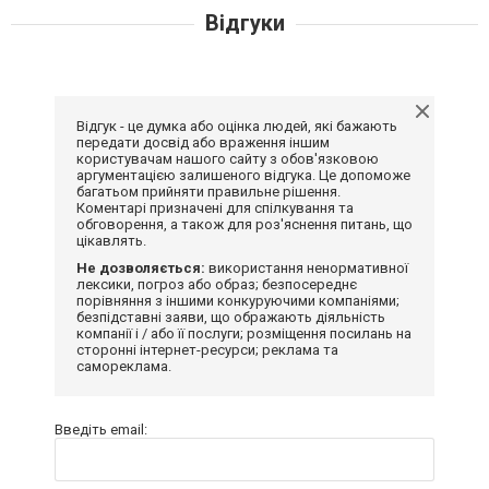
Відгуки
Відгук - це думка або оцінка людей, які бажають
передати досвід або враження іншим
користувачам нашого сайту з обов'язковою
аргументацією залишеного відгука. Це допоможе
багатьом прийняти правильне рішення.
Коментарі призначені для спілкування та
обговорення, а також для роз'яснення питань, що
цікавлять.
Не дозволяється:
використання ненормативної
лексики, погроз або образ; безпосереднє
порівняння з іншими конкуруючими компаніями;
безпідставні заяви, що ображають діяльність
компанії і / або її послуги; розміщення посилань на
сторонні інтернет-ресурси; реклама та
самореклама.
Введіть email: