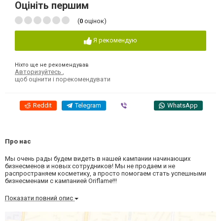
Оцініть першим
(
0
оцінок)
Я рекомендую
Ніхто ще не рекомендував
Авторизуйтесь
,
щоб оцінити і порекомендувати
Reddit
Telegram
Viber
WhatsApp
Про нас
Мы очень рады будем видеть в нашей кампании начинающих
бизнесменов и новых сотрудников! Мы не продаем и не
распространяем косметику, а просто помогаем стать успешными
бизнесменами с кампанией Oriflame!!!
Показати повний опис