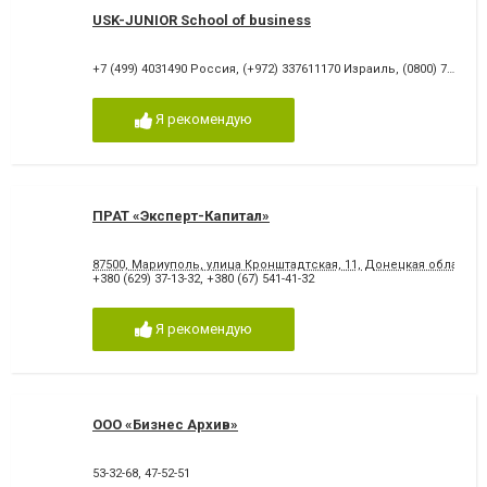
USK-JUNIOR School of business
+7 (499) 4031490 Россия
,
(+972) 337611170 Израиль
,
(0800) 750190 Украина
Я рекомендую
ПРАТ «Эксперт-Капитал»
87500, Мариуполь, улица Кронштадтская, 11, Донецкая область, 
+380 (629) 37-13-32
,
+380 (67) 541-41-32
Я рекомендую
ООО «Бизнес Архив»
53-32-68
,
47-52-51