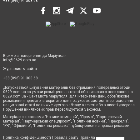
+38 (096) 91 303 68
Віримо в повернення до Маріуполя
info@0629.com.ua
Журналисты сайта
+38 (096) 91 303 68
Допускається цитування матеріалів без отримання попередньої згоди
0629.com.ua за умови розміщення в тексті обов'язкового посилання на
0629.com.ua - Сайт міста Маріуполя. Для інтернет-видань обов'язкове
розміщення прямого, відкритого для пошукових систем гіперпосилання
на цитовані статті не нижче другого абзацу в тексті або в якості джерела.
Порушення виняткових прав переслідується Законом.
Матеріали з плашками "Новини компаній", "Промо", "Партнерський
матеріал", "Партнерський спецпроєкт", "Політичні новини", "Пресреліз",
"PR", "Офіційно", "Політична реклама" публікуються на правах реклами.
Політика конфіденційності
Правила сайту
Правила