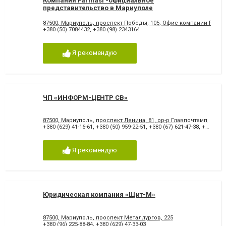
Компания Farmasi -официальное
представительство в Мариуполе
87500, Мариуполь, проспект Победы, 105, Офис компании Farmasi
+380 (50) 7084432
,
+380 (98) 2343164
Я рекомендую
ЧП «ИНФОРМ-ЦЕНТР СВ»
87500, Мариуполь, проспект Ленина, 81, ор-р Главпочтамп
+380 (629) 41-16-61
,
+380 (50) 959-22-51
,
+380 (67) 621-47-38
,
+380 (67) 17-555-94
Я рекомендую
Юридическая компания «Щит-М»
87500, Мариуполь, проспект Металлургов, 225
+380 (96) 225-88-84
,
+380 (629) 47-33-03