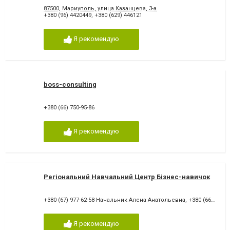
87500, Мариуполь, улица Казанцева, 3-а
+380 (96) 4420449
,
+380 (629) 446121
Я рекомендую
boss-consulting
+380 (66) 750-95-86
Я рекомендую
Регіональний Навчальний Центр Бізнес-навичок
+380 (67) 977-62-58 Начальник Алена Анатольевна
,
+380 (66) 214-17-67
Я рекомендую