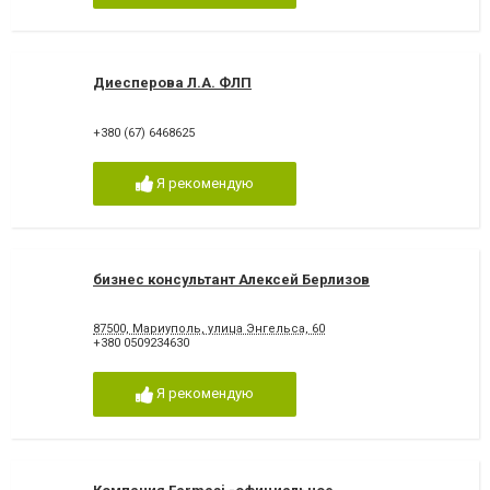
Диесперова Л.А. ФЛП
+380 (67) 6468625
Я рекомендую
бизнес консультант Алексей Берлизов
87500, Мариуполь, улица Энгельса, 60
+380 0509234630
Я рекомендую