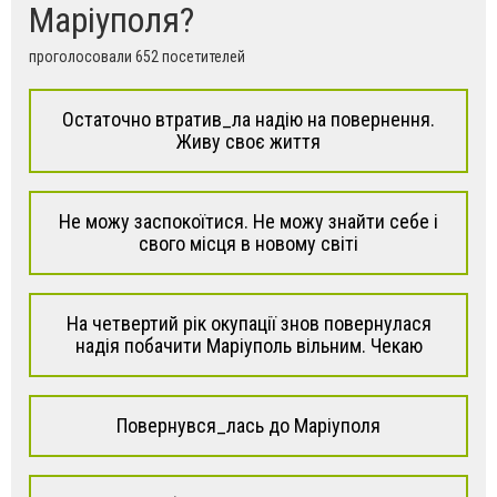
Маріуполя?
проголосовали 652 посетителей
Остаточно втратив_ла надію на повернення.
Живу своє життя
Не можу заспокоїтися. Не можу знайти себе і
свого місця в новому світі
На четвертий рік окупації знов повернулася
надія побачити Маріуполь вільним. Чекаю
Повернувся_лась до Маріуполя